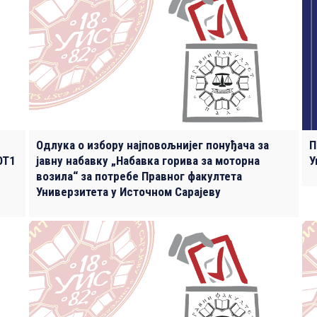
Одлука о избору најповољнијег понуђача за
П
ОТ1
јавну набавку „Набавка горива за моторна
У
возила“ за потребе Правног факултета
Универзитета у Источном Сарајеву