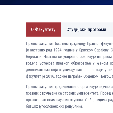
О Факултету
Студијски програми
Правни факултет баштини традицију Правног факултет
је наставио рад 1994. године у Српском Сарајеву. 
Бијељини. Настава се успјешно реализује на првом
водећа установа правног образовања у њеном ис
дипломантима који заузимају важне положаје у ре
факултет је 2016. године награђен Орденом Његоша
Правни факултет традиционално организује научне с
правних стручњака са страних универзитета. Поред 
организовао осам научних скупова. У зборницима ра
бивших југословенских република.