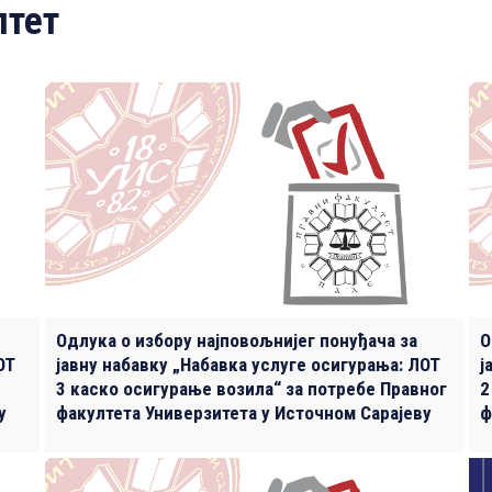
лтет
Одлука о избору најповољнијег понуђача за
О
ОТ
јавну набавку „Набавка услуге осигурања: ЛОТ
ј
3 каско осигурање возила“ за потребе Правног
2
у
факултета Универзитета у Источном Сарајеву
ф