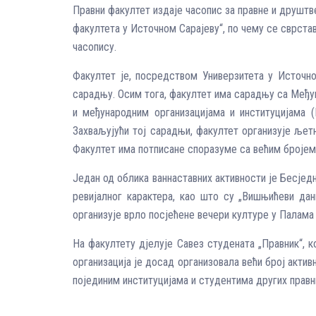
Правни факултет издаје часопис за правне и друшт
факултета у Источном Сарајеву“, по чему се сврста
часопису.
Факултет је, посредством Универзитета у Источном
сарадњу. Осим тога, факултет има сарадњу са Међ
и међународним организацијама и институцијама 
Захваљујући тој сарадњи, факултет организује љетн
Факултет има потписане споразуме са већим бројем
Један од облика ваннаставних активности је Бесједн
ревијалног карактера, као што су „Вишњићеви дани
организује врло посјећене вечери културе у Палама
На факултету дјелује Савез студената „Правник“, к
организација је досад организовала већи број акти
појединим институцијама и студентима других правни