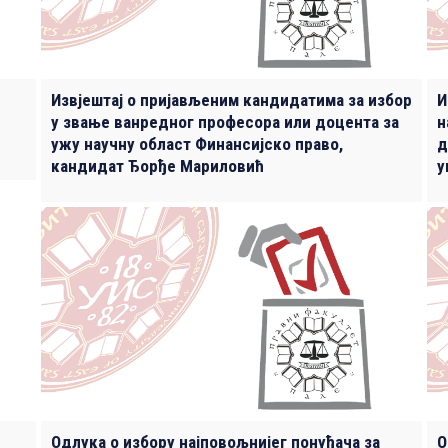
Извјештај о пријављеним кандидатима за избор
И
у звање ванредног професора или доцента за
н
ужу научну област Финансијско право,
д
кандидат Ђорђе Мариловић
у
Одлука о избору најповољнијег понуђача за
О