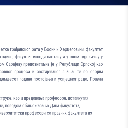
четка грађанског рата у Босни и Херцеговини, факултет
 године, факултет изводи наставу и у свом одјељењу у
ом Сарајеву препознатљив је у Републици Српској као
овног процеса и захтијеваног знања, те по својим
дамдесет година постојања и успјешног рада, Правни
струке, као и предавања професора, истакнутих
дине, поводом обиљежавања Дана факултета,
ниверзитетски професори са правних факултета из