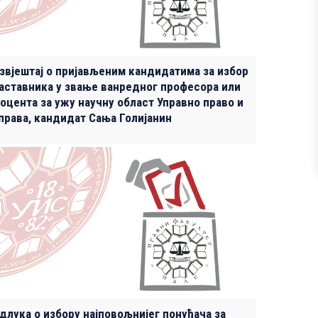
звјештај о пријављеним кандидатима за избор
аставника у звање ванредног професора или
оцента за ужу научну област Управно право и
права, кандидат Сања Голијанин
длука о избору најповољнијег понуђача за