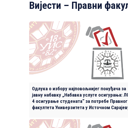
Вијести – Правни факу
Одлука о избору најповољнијег понуђача за
јавну набавку „Набавка услуге осигурања: Л
4 осигурање студената“ за потребе Правног
факултета Универзитета у Источном Сарајев