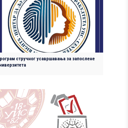
рограм стручног усавршавања за запослене
ниверзитета