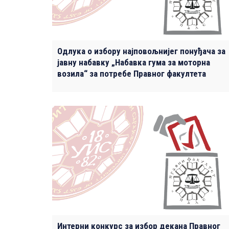
Одлука о избору најповољнијег понуђача за
јавну набавку „Набавка гума за моторна
возила“ за потребе Правног факултета
Интерни конкурс за избор декана Правног