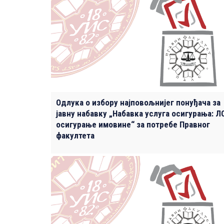
Одлука о избору најповољнијег понуђача за
јавну набавку „Набавка услуга осигурања: Л
осигурање имовине“ за потребе Правног
факултета