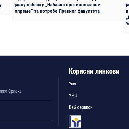
у
јавну набавку „Набавка противпожарне
ј
опреме“ за потребе Правног факултета
в
„
У
Корисни линкови
Упис
лика Српска
УРЦ
Веб сервиси