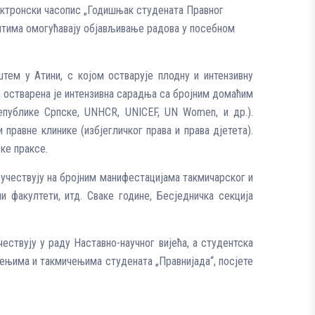
ектронски часопис „Годишњак студената Правног
дентима омогућавају објављивање радова у посебном
штем у Атини, с којом остварује плодну и интензивну
остварена је интензивна сарадња са бројним домаћим
епублике Српске, UNHCR, UNICEF, UN Women, и др.).
правне клинике (избјегличког права и права дјетета).
ке праксе.
и учествују на бројним манифестацијама такмичарског и
и факултети, итд. Сваке године, Бесједничка секција
ествују у раду Наставно-научног вијећа, а студентска
жењима и такмичењима студената „Правнијада“, посјете