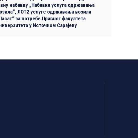
авну набавку „Набавка услуга одржавања
озила“, ЛОТ2 услуге одржавања возила
Пасат“ за потребе Правног факултета
ниверзитета у Источном Сарајеву