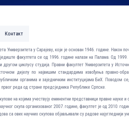
Контакт
а Универзитета у Сарајеву, који је основан 1946. године. Након по
Сједиште факултета се од 1996. године налази на Палама. Од 1999.
 и другом циклусу студија. Правни факултет Универзитета у Источн
точном дијелу по највишим стандардима извођења правно-образ
публичким органима и заједничким институцијама БиХ. Поводом се
 првог реда од стране предсједника Републике Српске.
купове на којима учествују еминентни представници правне науке и 
научног скупа организованог 2007. године, факултет је од 2010. го
дова са ових научних скупова објављивали су радове најугледнији у