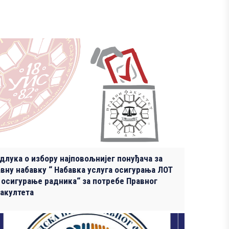
длука о избору најповољнијег понуђача за
авну набавку “ Набавка услуга осигурања ЛОТ
 осигурање радника“ за потребе Правног
акултета