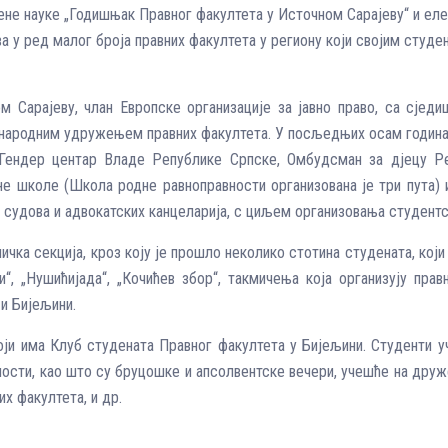
вене науке „Годишњак Правног факултета у Источном Сарајеву“ и ел
ва у ред малог броја правних факултета у региону који својим сту
 Сарајеву, члан Европске организације за јавно право, са сједи
ународним удружењем правних факултета. У посљедњих осам година 
(Гендер центар Владе Републике Српске, Омбудсман за дјецу Р
е школе (Школа родне равноправности организована је три пута) и 
 судова и адвокатских канцеларија, с циљем организовања студентс
ичка секција, кроз коју је прошло неколико стотина студената, кој
“, „Нушићијада“, „Кочићев збор“, такмичења која организују правн
 и Бијељини.
оји има Клуб студената Правног факултета у Бијељини. Студенти уч
вности, као што су бруцошке и апсолвентске вечери, учешће на дру
х факултета, и др.