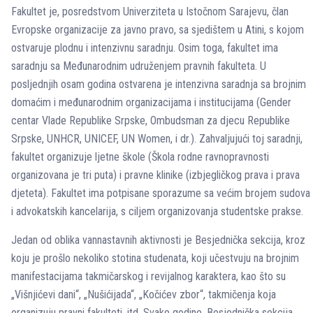
Fakultet je, posredstvom Univerziteta u Istočnom Sarajevu, član
Evropske organizacije za javno pravo, sa sjedištem u Atini, s kojom
ostvaruje plodnu i intenzivnu saradnju. Osim toga, fakultet ima
saradnju sa Međunarodnim udruženjem pravnih fakulteta. U
posljednjih osam godina ostvarena je intenzivna saradnja sa brojnim
domaćim i međunarodnim organizacijama i institucijama (Gender
centar Vlade Republike Srpske, Ombudsman za djecu Republike
Srpske, UNHCR, UNICEF, UN Women, i dr.). Zahvaljujući toj saradnji,
fakultet organizuje ljetne škole (Škola rodne ravnopravnosti
organizovana je tri puta) i pravne klinike (izbjegličkog prava i prava
djeteta). Fakultet ima potpisane sporazume sa većim brojem sudova
i advokatskih kancelarija, s ciljem organizovanja studentske prakse.
Jedan od oblika vannastavnih aktivnosti je Besjednička sekcija, kroz
koju je prošlo nekoliko stotina studenata, koji učestvuju na brojnim
manifestacijama takmičarskog i revijalnog karaktera, kao što su
„Višnjićevi dani“, „Nušićijada“, „Kočićev zbor“, takmičenja koja
organizuju pravni fakulteti, itd. Svake godine, Besjednička sekcija