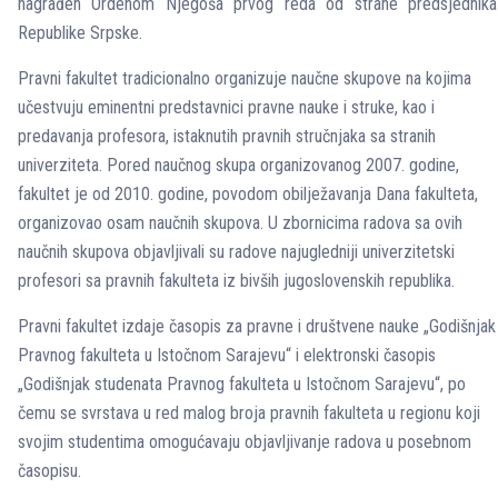
nagrađen Ordenom Njegoša prvog reda od strane predsjednika
Republike Srpske.
Pravni fakultet tradicionalno organizuje naučne skupove na kojima
učestvuju eminentni predstavnici pravne nauke i struke, kao i
predavanja profesora, istaknutih pravnih stručnjaka sa stranih
univerziteta. Pored naučnog skupa organizovanog 2007. godine,
fakultet je od 2010. godine, povodom obilježavanja Dana fakulteta,
organizovao osam naučnih skupova. U zbornicima radova sa ovih
naučnih skupova objavljivali su radove najugledniji univerzitetski
profesori sa pravnih fakulteta iz bivših jugoslovenskih republika.
Pravni fakultet izdaje časopis za pravne i društvene nauke „Godišnjak
Pravnog fakulteta u Istočnom Sarajevu“ i elektronski časopis
„Godišnjak studenata Pravnog fakulteta u Istočnom Sarajevu“, po
čemu se svrstava u red malog broja pravnih fakulteta u regionu koji
svojim studentima omogućavaju objavljivanje radova u posebnom
časopisu.