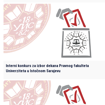
Interni konkurs za izbor dekana Pravnog fakulteta
Univerziteta u Istočnom Sarajevu