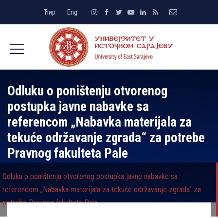
Ћир
Eng
Odluku o poništenju otvorenog
postupka javne nabavke sa
referencom „Nabavka materijala za
tekuće održavanje zgrada“ za potrebe
Pravnog fakulteta Pale
Odluku o poništenju otvorenog postupka javne nabavke sa
referencom „Nabavka materijala za tekuće održavanje zgrada“ za
potrebe Pravnog fakulteta Pale