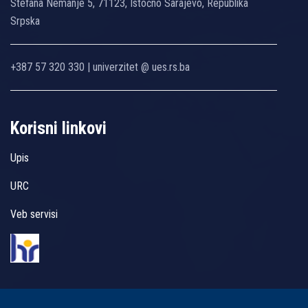
Stefana Nemanje 5, 71123, Istočno Sarajevo, Republika
Srpska
+387 57 320 330 | univerzitet @ ues.rs.ba
Korisni linkovi
Upis
URC
Veb servisi