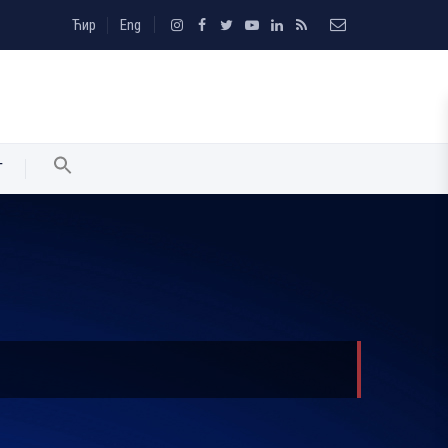
Ћир
Eng
T