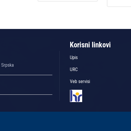
Korisni linkovi
Upis
a Srpska
URC
Veb servisi