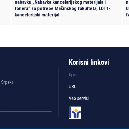
nabavku „Nabavka kancelarijskog materijala i
n
tonera“ za potrebe Mašinskog fakulteta, LOT1-
U
kancelarijski materijal
f
Korisni linkovi
Upis
a Srpska
URC
Veb servisi