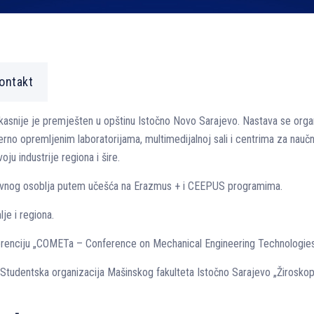
ontakt
 kasnije je premješten u opštinu Istočno Novo Sarajevo. Nastava se orga
erno opremljenim laboratorijama, multimedijalnoj sali i centrima za naučn
ju industrije regiona i šire.
stavnog osoblja putem učešća na Erazmus + i CEEPUS programima.
je i regiona.
erenciju „COMETa – Conference on Mechanical Engineering Technologies 
 Studentska organizacija Mašinskog fakulteta Istočno Sarajevo „Žiroskop