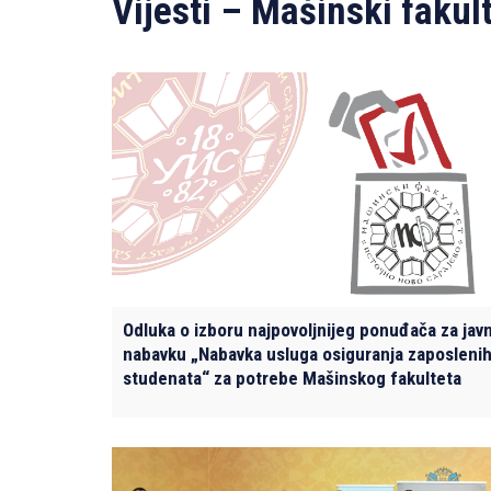
Vijesti – Mašinski fakul
Odluka o izboru najpovoljnijeg ponuđača za jav
nabavku „Nabavka usluga osiguranja zaposlenih
studenata“ za potrebe Mašinskog fakulteta