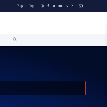
Ћир
Eng
T