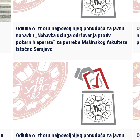
Odluka o izboru najpovoljinjeg ponuđača za javnu
O
nabavku „Nabavka usluga održavanja protiv
n
požarnih aparata“ za potrebe Mašinskog fakulteta
p
Istočno Sarajevo
nu
Odluka o izboru najpovoljnijeg ponuđača za javnu
O