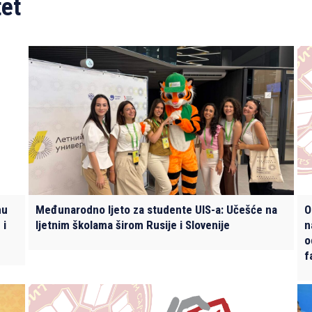
tet
nu
Međunarodno ljeto za studente UIS-a: Učešće na
O
 i
ljetnim školama širom Rusije i Slovenije
n
o
f