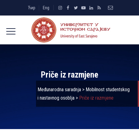
Ћир
Eng
Priče iz razmjene
Međunarodna saradnja
>
Mobilnost studentskog
i nastavnog osoblja
>
Priče iz razmjene