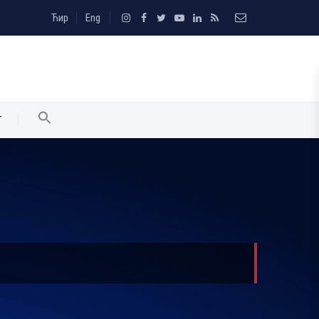
Ћир
Eng
T