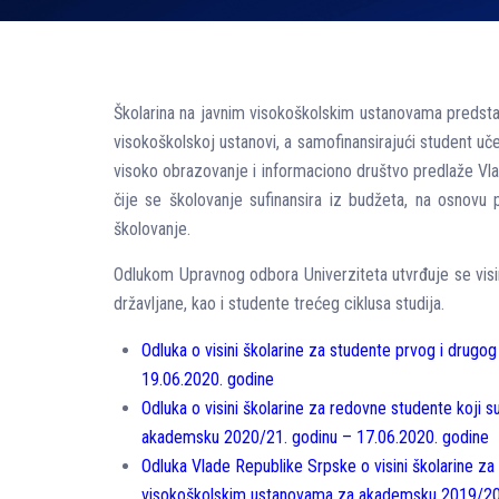
Školarina na javnim visokoškolskim ustanovama predstavl
visokoškolskoj ustanovi, a samofinansirajući student uče
visoko obrazovanje i informaciono društvo predlaže Vla
čije se školovanje sufinansira iz budžeta, na osnovu 
školovanje.
Odlukom Upravnog odbora Univerziteta utvrđuje se visin
državljane, kao i studente trećeg ciklusa studija.
Odluka o visini školarine za studente prvog i drugo
19.06.2020. godine
Odluka o visini školarine za redovne studente koji 
akademsku 2020/21. godinu – 17.06.2020. godine
Odluka Vlade Republike Srpske o visini školarine za
visokoškolskim ustanovama za akademsku 2019/20.