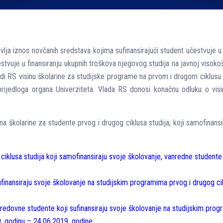
ja iznos novčanih sredstava kojima sufinansirajući student učestvuje u 
stvuje u finansiranju ukupnih troškova njegovog studija na javnoj visoko
di RS visinu školarine za studijske programe na prvom i drugom ciklusu
prijedloga organa Univerziteta. Vlada RS donosi konačnu odluku o visin
a školarine za studente prvog i drugog ciklusa studija, koji samofinans
g ciklusa studija koji samofinansiraju svoje školovanje, vanredne studen
sufinansiraju svoje školovanje na studijskim programima prvog i drugog c
 redovne studente koji sufinansiraju svoje školovanje na studijskim prog
 godinu – 24.06.2019. godine