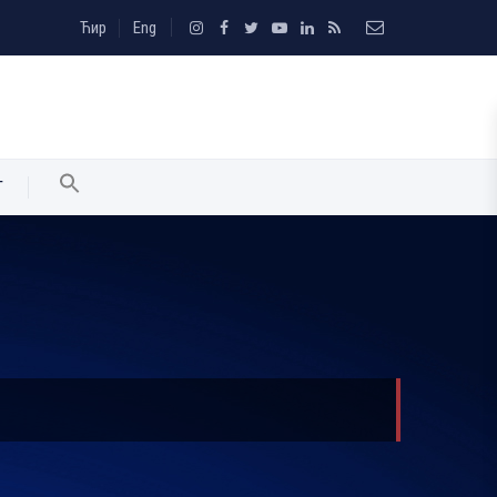
Ћир
Eng
T