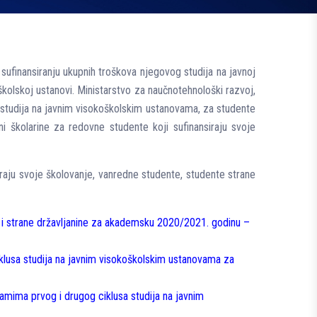
sufinansiranju ukupnih troškova njegovog studija na javnoj
školskoj ustanovi. Ministarstvo za naučnotehnološki razvoj,
 studija na javnim visokoškolskim ustanovama, za studente
i školarine za redovne studente koji sufinansiraju svoje
iraju svoje školovanje, vanredne studente, studente strane
te i strane državlјanine za akademsku 2020/2021. godinu –
iklusa studija na javnim visokoškolskim ustanovama za
ramima prvog i drugog ciklusa studija na javnim