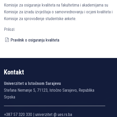
Komisije za osiguranje kvaliteta na fakultetima i akademijama su
Komisije za izradu izvještaja o samovrednovanju i ocjeni kvaliteta i
Komisije za sprovođenje studentske ankete.
Prilozi:
Pravilnik o osiguranju kvaliteta
Kontakt
Univerzitet u Istočnom Sarajevu
Stefana Nemanje 5, 71123, Istočno Sarajevo, Republika
Srpska
+387 57 320 330 | univerzitet @ ues.rs.ba