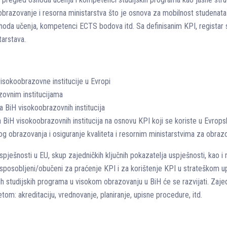
brazovanje i resorna ministarstva što je osnova za mobilnost studenata 
ishoda učenja, kompetenci ECTS bodova itd. Sa definisanim KPI, registar 
tarstava.
visokoobrazovne institucije u Evropi
zovnim institucijama
a BiH visokoobrazovnih institucija
 BiH visokoobrazovnih institucija na osnovu KPI koji se koriste u Evro
g obrazovanja i osiguranje kvaliteta i resornim ministarstvima za obraz
pješnosti u EU, skup zajedničkih ključnih pokazatelja uspješnosti, kao i n
posobljeni/obučeni za praćenje KPI i za korištenje KPI u strateškom upr
vih studijskih programa u visokom obrazovanju u BiH će se razvijati. Zaje
tom: akreditaciju, vrednovanje, planiranje, upisne procedure, itd.