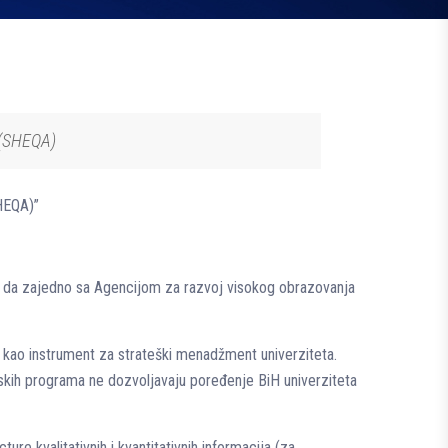
 (SHEQA)
SHEQA)”
i da zajedno sa Agencijom za razvoj visokog obrazovanja
to kao instrument za strateški menadžment univerziteta.
ijskih programa ne dozvoljavaju poređenje BiH univerziteta
re kvalitativnih i kvantitativnih informacija (za