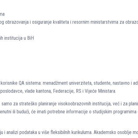
ima
g obrazovanja i osiguranje kvaliteta i resornim ministarstvima za obraz
institucija u BiH
e korisnike QA sistema: menadžment univerziteta, studente, nastavno i ad
, poslodavce, vlade kantona, Federacije, RS i Vijeće Ministara.
 samo za strateško planiranje visokoobrazovnih institucija, već i za plani
 trenutni ili budući, će imati potrebne informacije o studijskim programima
nju i analizi podataka u više fleksibilnih kurikuluma. Akademsko osoblje