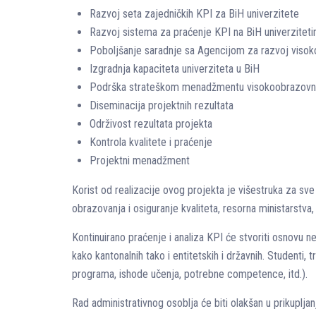
Razvoj seta zajedničkih KPI za BiH univerzitete
Razvoj sistema za praćenje KPI na BiH univerzitet
Poboljšanje saradnje sa Agencijom za razvoj visoko
Izgradnja kapaciteta univerziteta u BiH
Podrška strateškom menadžmentu visokoobrazovnih 
Diseminacija projektnih rezultata
Održivost rezultata projekta
Kontrola kvalitete i praćenje
Projektni menadžment
Korist od realizacije ovog projekta je višestruka za sv
obrazovanja i osiguranje kvaliteta, resorna ministarstva
Kontinuirano praćenje i analiza KPI će stvoriti osnovu ne
kako kantonalnih tako i entitetskih i državnih. Studenti,
programa, ishode učenja, potrebne competence, itd.).
Rad administrativnog osoblja će biti olakšan u prikuplja