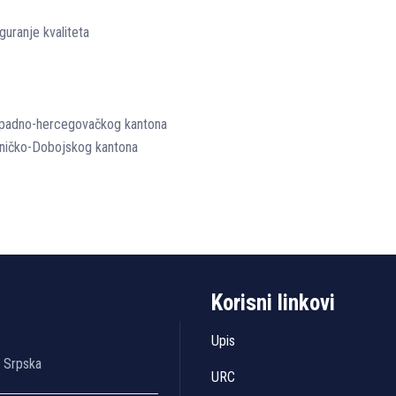
guranje kvaliteta
 Zapadno-hercegovačkog kantona
Zeničko-Dobojskog kantona
Korisni linkovi
Upis
a Srpska
URC