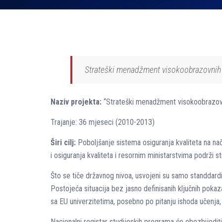
Strateški menadžment visokoobrazovnih i
Naziv projekta:
“Strateški menadžment visokoobrazovni
Trajanje: 36 mjeseci (2010-2013)
Širi cilj:
Poboljšanje sistema osiguranja kvaliteta na n
i osiguranja kvaliteta i resornim ministarstvima podrži s
Što se tiče državnog nivoa, usvojeni su samo standdardi
Postojeća situacija bez jasno definisanih ključnih poka
sa EU univerzitetima, posebno po pitanju ishoda učenja
Nacionalni registar studijeskih programa će obezbijediti