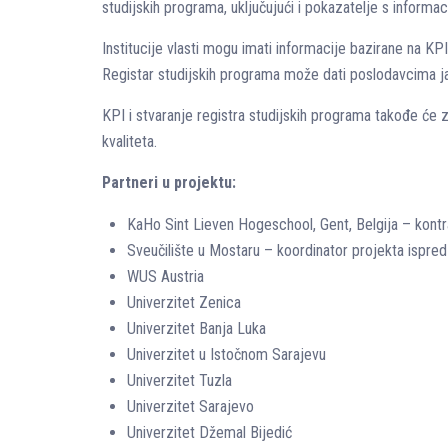
studijskih programa, uključujući i pokazatelje s informa
Institucije vlasti mogu imati informacije bazirane na KPI
Registar studijskih programa može dati poslodavcima ja
KPI i stvaranje registra studijskih programa takođe će 
kvaliteta.
Partneri u projektu:
KaHo Sint Lieven Hogeschool, Gent, Belgija – kontr
Sveučilište u Mostaru – koordinator projekta ispred
WUS Austria
Univerzitet Zenica
Univerzitet Banja Luka
Univerzitet u Istočnom Sarajevu
Univerzitet Tuzla
Univerzitet Sarajevo
Univerzitet Džemal Bijedić