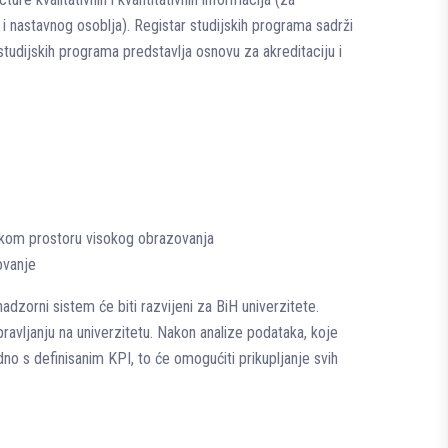
i nastavnog osoblja). Registar studijskih programa sadrži
studijskih programa predstavlja osnovu za akreditaciju i
pskom prostoru visokog obrazovanja
ovanje
adzorni sistem će biti razvijeni za BiH univerzitete.
avljanju na univerzitetu. Nakon analize podataka, koje
dno s definisanim KPI, to će omogućiti prikupljanje svih