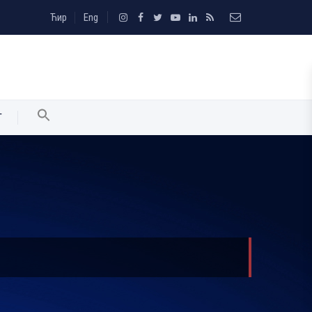
Ћир
Eng
T