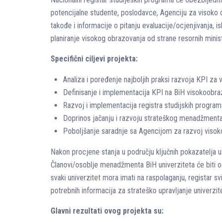
potencijalne studente, poslodavce, Agenciju za visoko o
takođe i informacije o pitanju evaluacije/ocjenjivanja, 
planiranje visokog obrazovanja od strane resornih minis
Specifični ciljevi projekta:
Analiza i poređenje najboljih praksi razvoja KPI za 
Definisanje i implementacija KPI na BiH visokoobra
Razvoj i implementacija registra studijskih program
Doprinos jačanju i razvoju strateškog menadžmenta
Poboljšanje saradnje sa Agencijom za razvoj visoko
Nakon procjene stanja u području ključnih pokazatelja us
Članovi/osoblje menadžmenta BiH univerziteta će biti os
svaki univerzitet mora imati na raspolaganju, registar s
potrebnih informacija za strateško upravljanje univerzite
Glavni rezultati ovog projekta su: