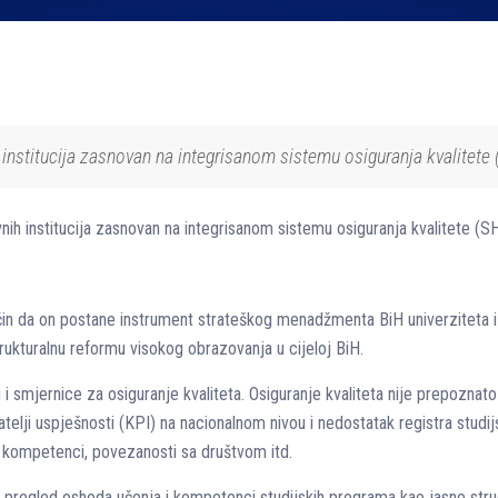
nstitucija zasnovan na integrisanom sistemu osiguranja kvalitete
h institucija zasnovan na integrisanom sistemu osiguranja kvalitete (
ačin da on postane instrument strateškog menadžmenta BiH univerziteta 
trukturalnu reformu visokog obrazovanja u cijeloj BiH.
 i smjernice za osiguranje kvaliteta. Osiguranje kvaliteta nije prepozna
zatelji uspješnosti (KPI) na nacionalnom nivou i nedostatak registra stud
, kompetenci, povezanosti sa društvom itd.
 pregled oshoda učenja i kompetenci studijskih programa kao jasne structu