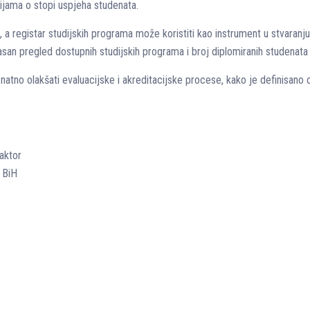
cijama o stopi uspjeha studenata.
, a registar studijskih programa može koristiti kao instrument u stvaranju
san pregled dostupnih studijskih programa i broj diplomiranih studenat
znatno olakšati evaluacijske i akreditacijske procese, kako je definisano
aktor
 BiH