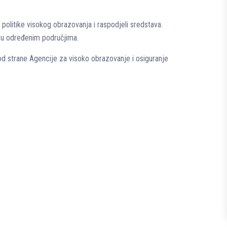
 politike visokog obrazovanja i raspodjeli sredstava.
a u određenim područjima.
 od strane Agencije za visoko obrazovanje i osiguranje