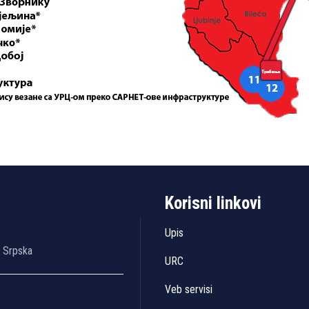
Korisni linkovi
Upis
a Srpska
URC
Veb servisi