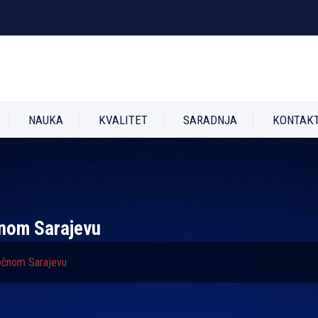
NAUKA
KVALITET
SARADNJA
KONTAK
čnom Sarajevu
točnom Sarajevu