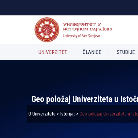
UNIVERZITET
ČLANICE
STUDIJE
Geo položaj Univerziteta u Isto
O Univerzitetu
>
Istorijat
>
Geo položaj Univerziteta u Is