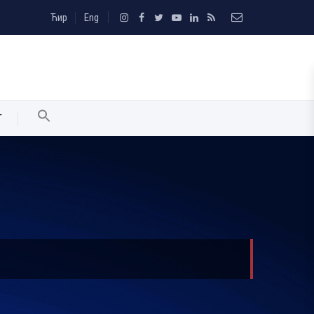
Ћир
Eng
T