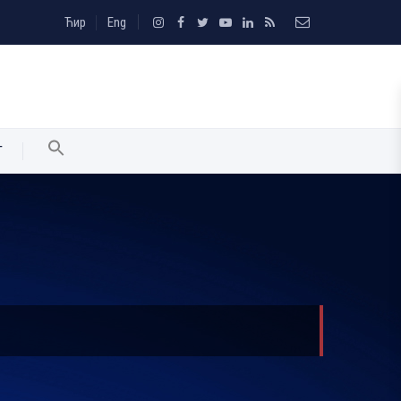
Ћир
Eng
T