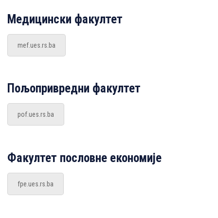
Медицински факултет
mef.ues.rs.ba
Пољопривредни факултет
pof.ues.rs.ba
Факултет пословне економије
fpe.ues.rs.ba