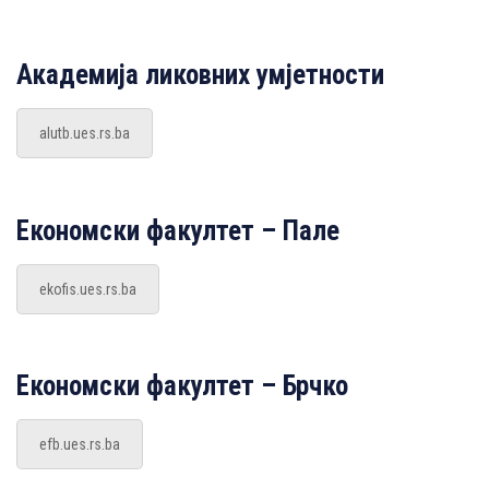
Академија ликовних умјетности
alutb.ues.rs.ba
Економски факултет – Пале
ekofis.ues.rs.ba
Економски факултет – Брчко
efb.ues.rs.ba