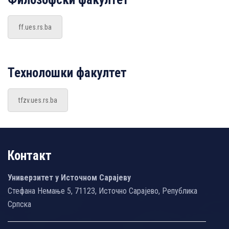
ff.ues.rs.ba
Технолошки факултет
tfzv.ues.rs.ba
Контакт
Универзитет у Источном Сарајеву
Стефана Немање 5, 71123, Источно Сарајево, Република
Српска