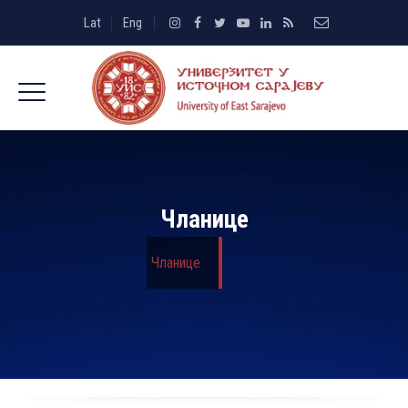
Lat
Eng
Чланице
Чланице