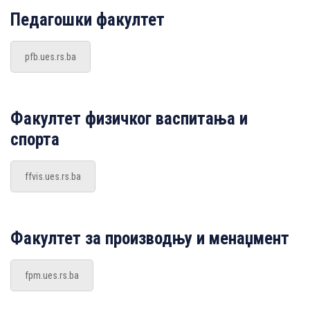
Педагошки факултет
pfb.ues.rs.ba
Факултет физичког васпитања и
спорта
ffvis.ues.rs.ba
Факултет за производњу и менаџмент
fpm.ues.rs.ba