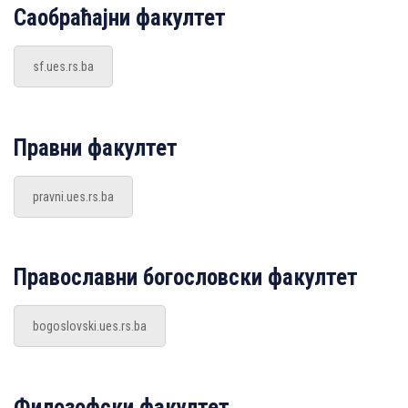
Саобраћајни факултет
sf.ues.rs.ba
Правни факултет
pravni.ues.rs.ba
Православни богословски факултет
bogoslovski.ues.rs.ba
Филозофски факултет