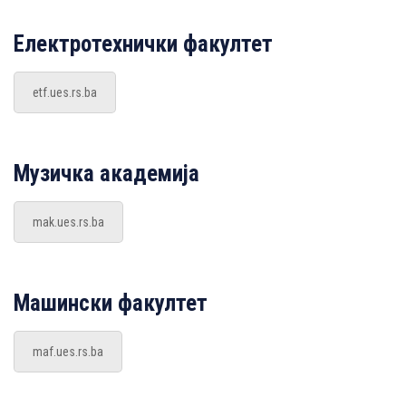
Електротехнички факултет
etf.ues.rs.ba
Музичка академија
mak.ues.rs.ba
Машински факултет
maf.ues.rs.ba