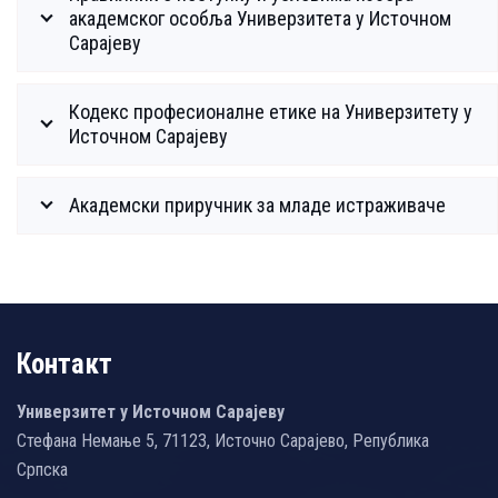
академског особља Универзитета у Источном
Сарајеву
Кодекс професионалне етике на Универзитету у
Источном Сарајеву
Академски приручник за младе истраживаче
Контакт
Универзитет у Источном Сарајеву
Стефана Немање 5, 71123, Источно Сарајево, Република
Српска