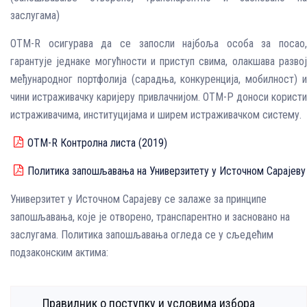
заслугама)
OTM-R осигурава да се запосли најбоља особа за посао,
гарантује једнаке могућности и приступ свима, олакшава развој
међународног портфолија (сарадња, конкуренција, мобилност) и
чини истраживачку каријеру привлачнијом. ОТМ-Р доноси користи
истраживачима, институцијама и ширем истраживачком систему.
OTM-R Контролна листа (2019)
Политика запошљавања на Универзитету у Источном Сарајеву
Универзитет у Источном Сарајеву се залаже за принципе
запошљавања, које је отворено, транспарентно и засновано на
заслугама. Политика запошљавања огледа се у сљедећим
подзаконским актима:
Правилник о поступку и условима избора