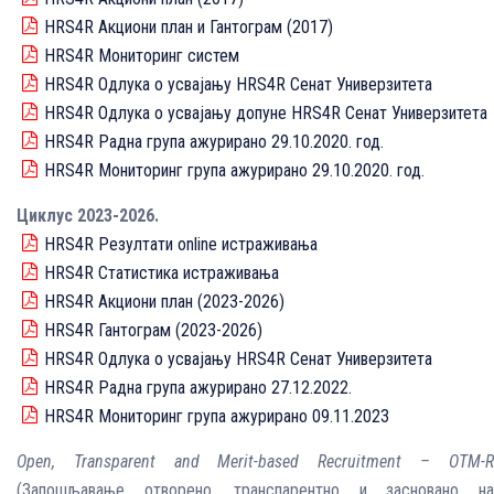
HRS4R Акциони план и Гантограм (2017)
HRS4R Мониторинг систем
HRS4R Одлука о усвајању HRS4R Сенат Универзитета
HRS4R Одлука о усвајању допуне HRS4R Сенат Универзитета
HRS4R Радна група ажурирано 29.10.2020. год.
HRS4R Mониторинг група ажурирано 29.10.2020. год.
Циклус 2023-2026.
HRS4R Резултати online истраживања
HRS4R Статистика истраживања
HRS4R Акциони план (2023-2026)
HRS4R Гантограм (2023-2026)
HRS4R Одлука о усвајању HRS4R Сенат Универзитета
HRS4R Радна група ажурирано 27.12.2022.
HRS4R Мониторинг група ажурирано 09.11.2023
Open, Transparent and Merit-based Recruitment
– OTM-
(Запошљавање отворено, транспарентно и засновано на