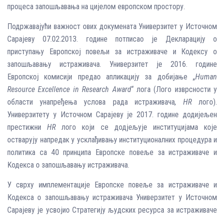
процеса запошљавања на цијелом европском простору.
Подржавајући важност ових докумената Универзитет у Источном
Сарајеву 07.02.2013. године потписао је Декларацију о
приступању Европској повељи за истраживаче и Кодексу о
запошљавању истраживача. Универзитет је 2016. године
Европској комисији предао апликацију за добијање „
Human
Resource Excellence in Research Award
“ лога (Лого изврсности у
области унапређења услова рада истраживача
,
HR
логo)
Универзитету у Источном Сарајеву је 2017. године додијељен
престижни
HR
логo који се додјељује институцијама кој
остварују напредак у усклађивању институционалних процедура и
политика са 40 принципа Европске повеље за истраживаче и
Kодекса о запошљавању истраживача.
У сврху имплементације Европске повеље за истраживаче и
Кодекса о запошљавању истраживача Универзитет у Источном
Сарајеву је усвојио Стратегију људских ресурса за истраживаче