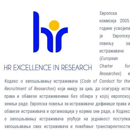
Европска
комисија 2005.
године усвојила
је Европску
повељу за
истраживаче
(
European
Charter for
Researches
) и
Кодекс о запошљавању истраживача (
Code of Conduct for the
Recruitment of Researches
) који имају за циљ да осигурају ист
права и обавезе истраживачима без обзира у којој европској
земљи раде. Европска повеља за истраживаче дефинише права и
обавезе истраживача и организација у којима они раде, а Кодекс
о запошљавању истраживача упућује на једнакост поступка
запошљавања свих истраживача и повећање транспарентности