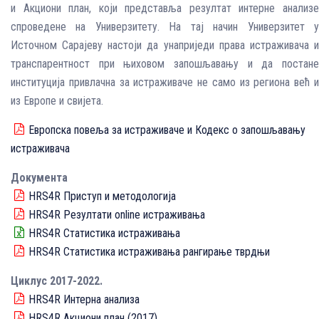
и Акциони план, који представља резултат интерне анализе
спроведене на Универзитету. На тај начин Универзитет у
Источном Сарајеву настоји да унаприједи права истраживача и
транспарентност при њиховом запошљавању и да постане
институција привлачна за истраживаче не само из региона већ и
из Европе и свијета.
Европска повеља за истраживаче и Кодекс о запошљавању
истраживача
Документа
HRS4R Приступ и методологија
HRS4R Резултати online истраживања
HRS4R Статистика истраживања
HRS4R Статистика истраживања рангирање тврдњи
Циклус 2017-2022.
HRS4R Интерна анализа
HRS4R Акциони план (2017)