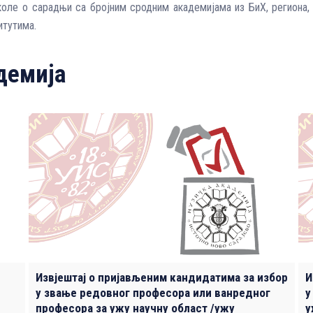
оле о сарадњи са бројним сродним академијама из БиХ, региона, Е
итутима.
демија
Извјештај о пријављеним кандидатима за избор
И
у звање редовног професора или ванредног
у
професора за ужу научну област /ужу
у