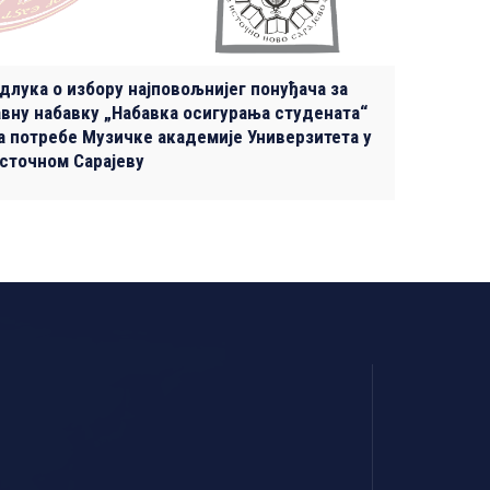
длука о избору најповољнијег понуђача за
авну набавку „Набавка осигурања студената“
а потребе Музичке академије Универзитета у
сточном Сарајеву