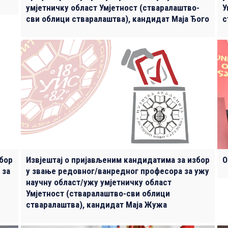
умјетничку област Умјетност (стваралаштво-
У
сви облици стваралаштва), кандидат Маја Ђого
с
збор
Извјештај о пријављеним кандидатима за избор
О
 за
у звање редовног/ванредног професора за ужу
научну област/ужу умјетничку област
Умјетност (стваралаштво-сви облици
стваралаштва), кандидат Маја Жужа