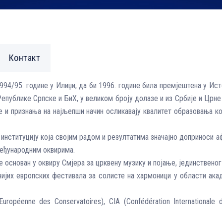
Контакт
94/95. године у Илиџи, да би 1996. године била премјештена у Исто
Републике Српске и БиХ, у великом броју долазе и из Србије и Црне
е и признања на најљепши начин осликавају квалитет образовања к
 институцију која својим радом и резултатима значајно доприноси 
међународним оквирима.
је основан у оквиру Смјера за црквену музику и појање, јединствено
јнијих европских фестивала за солисте на хармоници у области ака
uropéenne des Conservatoires), CIA (Confédération Internationale 