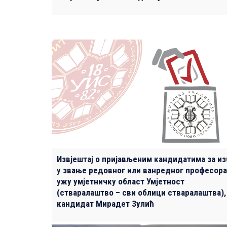
Извјештај о пријављеним кандидатима за и
у звање редовног или ванредног професора
ужу умјетничку област Умјетност
(стваралаштво – сви облици стваралаштва),
кандидат Мирадет Зулић