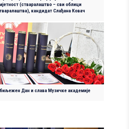
мјетност (стваралаштво – сви облици
тваралаштва), кандидат Слађана Ковач
биљежен Дан и слава Музичке академије