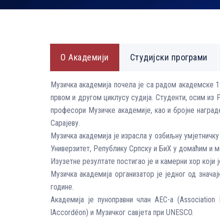
О Академији
Студијски програми
Mузичка академија почела је са радом академске 19
првом и другом циклусу судија. Студенти, осим из 
професори Музичке академије, као и бројне наград
Сарајеву.
Музичка академија је израсла у озбиљну умјетничку
Универзитет, Републику Српску и БиХ у домаћим и 
Изузетне резултате постигао је и камерни хор који 
Музичка академија организатор је једног од знача
године.
Академија је пуноправни члан AEC-a (Association E
lAccordéon) и Музичког савјета при UNESCO.