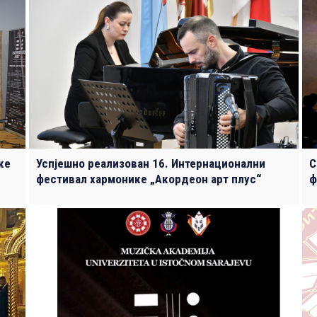
ке
Успјешно реализован 16. Интернационални
С
фестивал хармонике „Акордеон арт плус“
ф