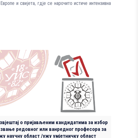
вропе и свијета, гдје се нарочито истиче интензивна
звјештај о пријављеним кандидатима за избор
 звање редовног или ванредног професора за
жу научну област /ужу умјетничку област