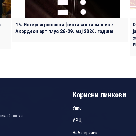
а
16. Интернационални фестивал хармонике
О
Акордеон арт плус 26-29. мај 2026. године
ј
з
И
Корисни линкови
Упис
лика Српска
УРЦ
Веб сервиси