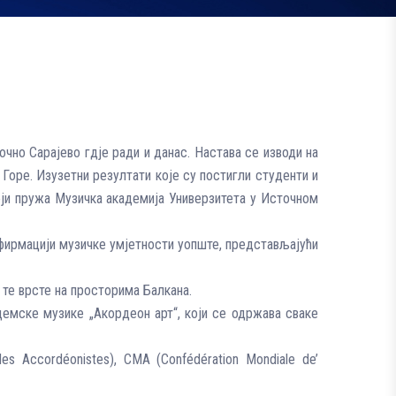
чно Сарајево гдје ради и данас. Настава се изводи на
 Горе. Изузетни резултати које су постигли студенти и
оји пружа Музичка академија Универзитета у Источном
афирмацији музичке умјетности уопште, представљајући
г те врсте на просторима Балкана.
демске музике „Акордеон арт“, који се одржава сваке
des Accordéonistes), CMA (Confédération Mondiale de’