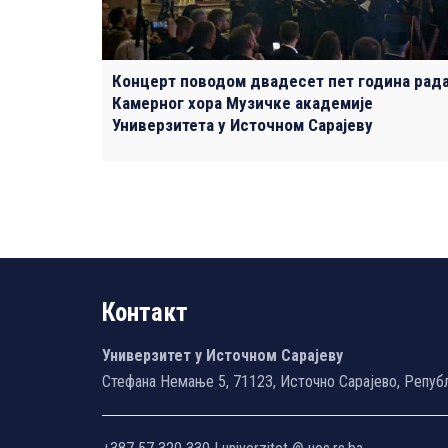
Концерт поводом двадесет пет година рад
Камерног хора Музичке академије
Универзитета у Источном Сарајеву
Контакт
Универзитет у Источном Сарајеву
Стефана Немање 5, 71123, Источно Сарајево, Репуб