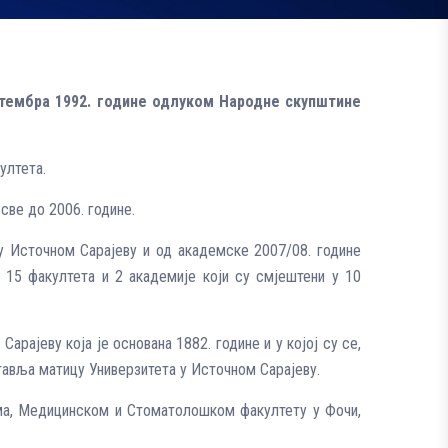
ептембра 1992. године одлуком Народне скупштине
ултета.
све до 2006. године.
 у Источном Сарајеву и од академске 2007/08. године
 15 факултета и 2 академије који су смјештени у 10
рајеву која је основана 1882. године и у којој су се,
тавља матицу Универзитета у Источном Сарајеву.
ма, Медицинском и Стоматолошком факултету у Фочи,