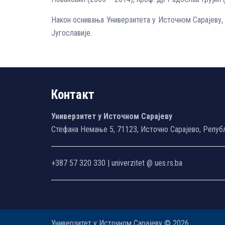
Након оснивања Универзитета у Источном Сарајеву,
Југославије.
Контакт
Универзитет у Источном Сарајеву
Стефана Немање 5, 71123, Источно Сарајево, Репуб
+387 57 320 330 | univerzitet @ ues.rs.ba
Универзитет у Источном Сарајеву © 2026.