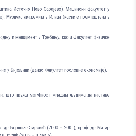
пштина Источно Ново Сарајево), Машински факултет у
), Музичка академија у Илиџи (касније премјештена у
водњу и менаџмент у Требињу, као и Факултет физичке
ине у Бијељини (данас Факултет пословне економије).
ета, што пружа могућност младим људима да наставе
ф. др Бориша Старовић (2000 – 2005), проф. др Митар
лан Кулић (2019 – и даље).