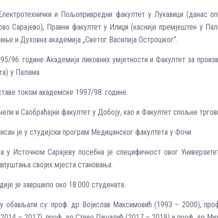
Електротехнички и Пољопривредни факултет у Лукавици (данас о
во Сарајево), Правни факултет у Илиџи (касније премјештен у Пале
чиње и Духовна академија „Светог Василија Острошког“.
5/96. године Академија ликовних умјетности и Факултет за произ
та) у Палама.
ставе током академске 1997/98. године.
ели и Саобраћајни факултет у Добоју, као и Факултет спољне тргов
сан је у студијски програм Медицинског факултета у Фочи.
та у Источном Сарајеву посебна је специфичност овог Универзит
апуштања својих мјеста становања.
дије је завршило око 18.000 студената.
у обављали су: проф. др Војислав Максимовић (1993 – 2000), про
(2014 – 2017), проф. др Стево Пашалић (2017 – 2019) и проф. др Ми