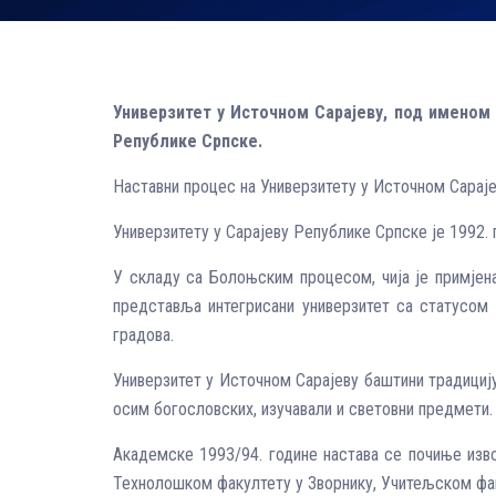
Универзитет у Источном Сарајеву, под именом 
Републике Српске.
Наставни процес на Универзитету у Источном Сараје
Универзитету у Сарајеву Републике Српске је 1992. 
У складу са Болоњским процесом, чија је примјена
представља интегрисани универзитет са статусом 
градова.
Универзитет у Источном Сарајеву баштини традицију 
осим богословских, изучавали и световни предмети.
Академске 1993/94. године настава се почиње из
Технолошком факултету у Зворнику, Учитељском фа