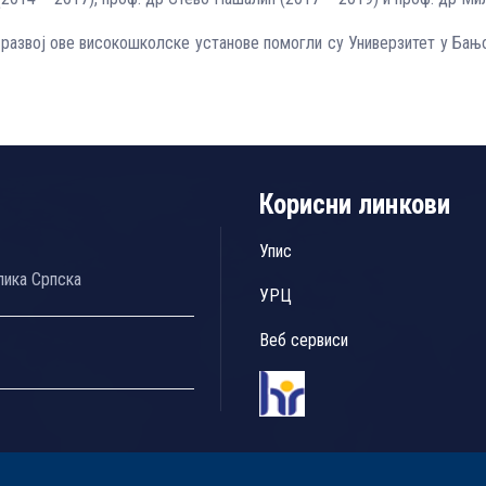
 развој ове високошколске установе помогли су Универзитет у Бањ
Корисни линкови
Упис
лика Српска
УРЦ
Веб сервиси