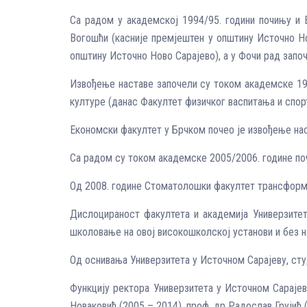
Са радом у академској 1994/95. години почињу и 
Вогошћи (касније премјештен у општину Источно Но
општину Источно Ново Сарајево), а у Фочи рад запо
Извођење наставе започели су током академске 199
културе (данас Факултет физичког васпитања и спор
Економски факултет у Брчком почео је извођење на
Са радом су током академске 2005/2006. године поч
Од 2008. године Стоматолошки факултет трансформи
Дислоцираност факултета и академија Универзите
школовање на овој високошколској установи и без н
Од оснивања Универзитета у Источном Сарајеву, сту
Функцију ректора Универзитета у Источном Сарајев
Новаковић (2005 – 2014), проф. др Радослав Грујић 