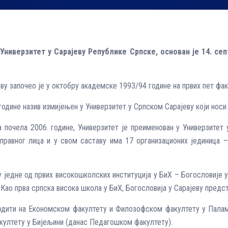
Универзитет у Сарајеву Републике Српске, основан је 14. с
ву започео је у октобру академске 1993/94 године на првих пет фак
године назив измијењен у Универзитет у Српском Сарајеву који носи 
 почела 2006. године, Универзитет је преименован у Универзитет
правног лица и у свом саставу има 17 организационих јединица –
једне од првих високошколских институција у БиХ – Богословије у Са
 Као прва српска висока школа у БиХ, Богословија у Сарајеву предс
водити на Економском факултету и Филозофском факултету у Пала
култету у Бијељини (данас Педагошком факултету).