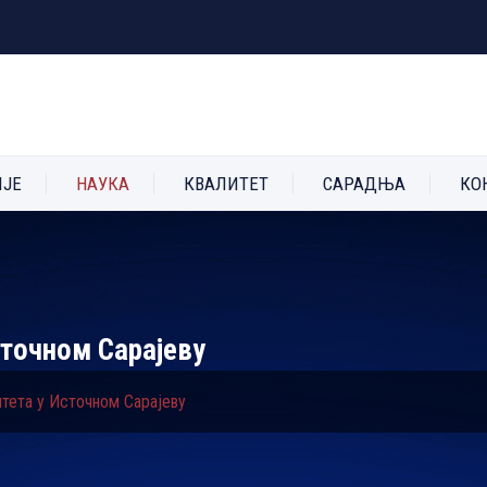
ИЈЕ
НАУКА
КВАЛИТЕТ
САРАДЊА
КО
сточном Сарајеву
тета у Источном Сарајеву