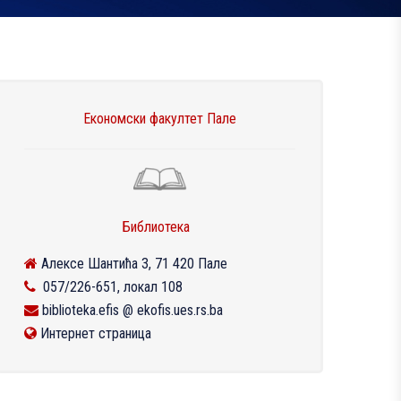
Економски факултет Пале
Библиотека
Алексе Шантића 3, 71 420 Пале
057/226-651, локал 108
biblioteka.efis @ ekofis.ues.rs.ba
Интернет страница