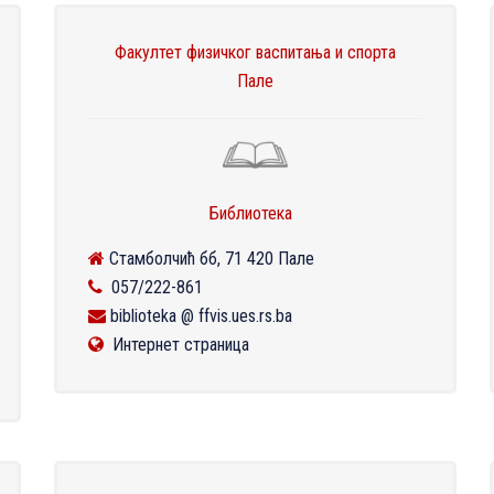
Факултет физичког васпитања и спорта
Пале
Библиотека
Стамболчић бб, 71 420 Пале
057/222-861
biblioteka @ ffvis.ues.rs.ba
Интернет страница