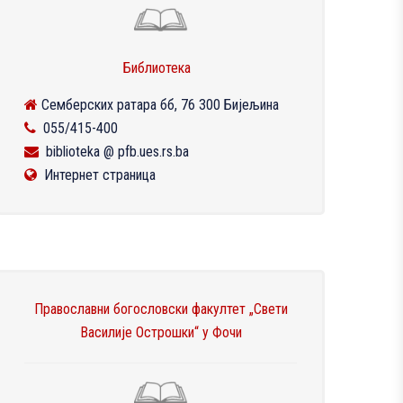
Библиотека
Семберских ратара бб, 76 300 Бијељина
055/415-400
biblioteka @ pfb.ues.rs.ba
Интернет страница
Православни богословски факултет „Свети
Василије Острошки“ у Фочи