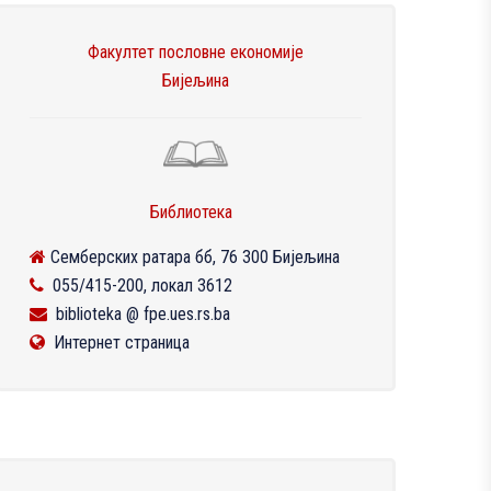
Факултет пословне економије
Бијељина
Библиотека
Семберских ратара бб, 76 300 Бијељина
055/415-200, локал 3612
biblioteka @ fpe.ues.rs.ba
Интернет страница