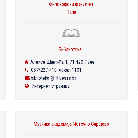
Филозофски факултет
Пале
Библиотека
Алексе Шантића 1, 71 420 Пале
057/227-410, локал 1101
biblioteka @ ff.ues.rs.ba
Интернет страница
Музичка академија Источно Сарајево