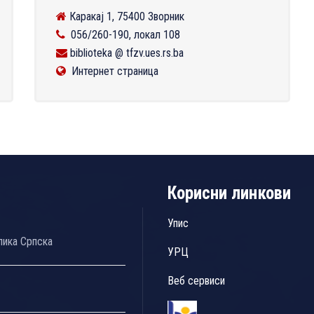
Каракај 1, 75400 Зворник
056/260-190, локал 108
biblioteka @ tfzv.ues.rs.ba
Интернет страница
Корисни линкови
Упис
лика Српска
УРЦ
Веб сервиси