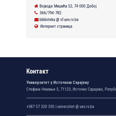
Војводе Мишића 52, 74 000 Добој
066/794-782
biblioteka @ sf.ues.rs.ba
Интернет страница
Контакт
Универзитет у Источном Сарајеву
Стефана Немање 5, 71123, Источно Сарајево, Репуб
+387 57 320 330 | univerzitet @ ues.rs.ba