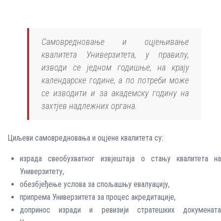
Самовредновање и оцјењивање
квалитета Универзитета, у правилу,
изводи се једном годишње, на крају
календарске године, а по потреби може
се изводити и за академску годину на
захтјев надлежних органа.
Циљеви самовредновања и оцјене квалитета су:
израда свеобухватног извјештаја о стању квалитета на
Универзитету,
обезбјеђење услова за спољашњу евалуацију,
припрема Универзитета за процес акредитације,
допринос изради и ревизији стратешких докумената