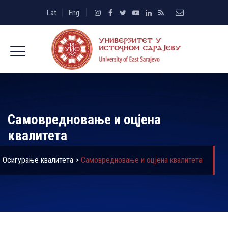
Lat
Eng
Самовредновање и оцјена
квалитета
Осигурање квалитета
>
Самовредновање и оцјена квалитета