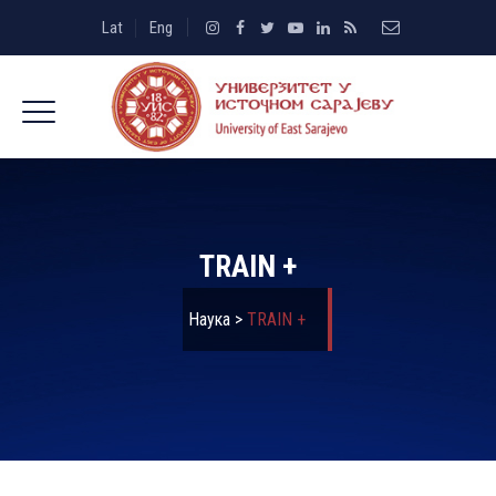
Lat
Eng
TRAIN +
Наука
>
TRAIN +