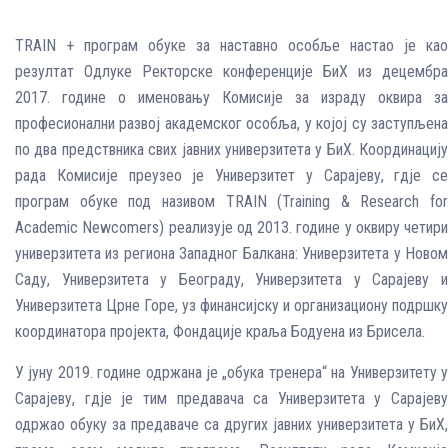
TRAIN + програм обуке за наставно особље настао је као
резултат Одлуке Ректорске конференције БиХ из децембра
2017. године о именовању Комисије за израду оквира за
професионални развој академског особља, у којој су заступљена
по два предствника свих јавних универзитета у БиХ. Координацију
рада Комисије преузео је Универзитет у Сарајеву, гдје се
програм обуке под називом TRAIN (Training & Research for
Academic Newcomers) реализује од 2013. године у оквиру четири
универзитета из региона Западног Балкана: Универзитетa у Новом
Саду, Универзитетa у Београду, Универзитетa у Сарајеву и
Универзитета Црнe Горe, уз финансијску и организациону подршку
координатора пројекта, Фондације краља Бодуена из Брисeла.
У јуну 2019. године одржана је „обука тренера“ на Универзитету у
Сарајеву, гдје је тим предавача са Универзитета у Сарајеву
одржао обуку за предаваче са других јавних универзитета у БиХ,