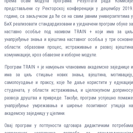
према осам модула програма. Резултати рада Комисије
представљени су Ректорској конференцији у децембру 2019.
године, са закључком да ће се на свим јавним универзитетима у
БиХ реализовати стандардизовани и уједначени програм обуке за
наставно особље под називом TRAIN + који има за циљ
унапрјеђење знања и вјештина наставног особља у три основне
области: образовни процес, истраживање и развој вјештина
комуникације, кроз обавезне и изборне модуле.
Програм TRAIN + је намјењен члановима академске заједнице и
има за циљ стицање нових знања, вјештина, мотивацију,
самопоуздање и праксу, које ће даље користити у едукацији
студената, у области истраживања, и цјелокупном доприносу
развоја друштва и привреде. Такође, програм успјешно помаже
унапрјеђење умрежавања и ширење позитивног утицаја на
академску заједницу у цјелини.
Овај програм у потпуности одговара дидактичким потребама