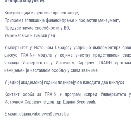
Изборни модули су:
Комуникација и вјештине презентације,
Припрема апликација финансифрање и пројектни менаџмент,
Предузетничке способности у ВО,
Умрежавање и тимски рад.
Универзитет у Источном Сарајеву успјешно имплементира први
циклус TRAIN+ модула у којима учеству представници свих
чланица Универзитета у Источном Сарајеву. TRAIN+ програм
намијењен је наставном особљу у свим звањима.
У једној академској години планирају се изводити два циклуса.
Контакт особа за TRAIN + програм испред Универзитета у
Источном Сарајеву је доц. др Дајана Вукојевић.
Е маил: dajana.vukojevic@ues.rs.ba