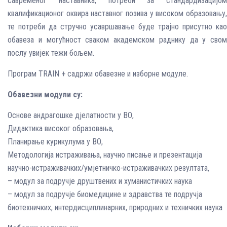
савременог наставника, потреби за стандардизацијом
квалификационог оквира наставног позива у високом образовању,
те потреби да стручно усавршавање буде трајно присутно као
обавеза и могућност сваком академском раднику да у свом
послу увијек тежи бољем.
Програм TRAIN + садржи обавезне и изборне модуле.
Обавезни модули су:
Основе андрагошке дјелатности у ВО,
Дидактика високог образовања,
Планирање курикулума у ВО,
Методологија истраживања, научно писање и презентација
научно-истраживачких/умјетничко-истраживачких резултата,
– модул за подручје друштвених и хуманистичких наука
– модул за подручје биомедицине и здравства те подручја
биотехничких, интердисциплинарних, природних и техничких наука