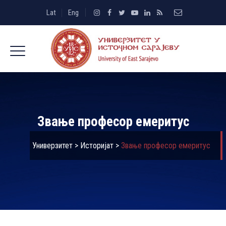
Lat
Eng
Звање професор емеритус
Универзитет
>
Историјат
>
Звање професор емеритус