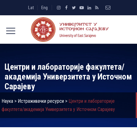
Lat
Eng
Центри и лабораторије факултета/
академија Универзитета у Источном
Сарајеву
Наука
>
Истраживачки ресурси
>
Центри и лабораторије
факултета/академија Универзитета у Источном Сарајеву