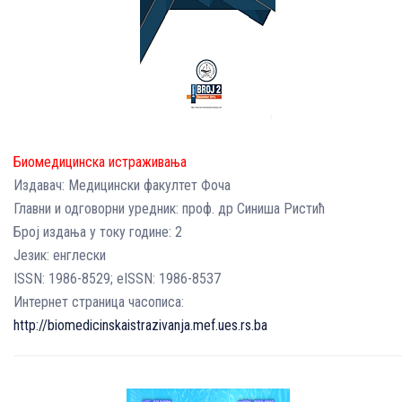
Биомедицинска истраживања
Издавач: Медицински факултет Фоча
Главни и одговорни уредник: проф. др Синиша Ристић
Број издања у току године: 2
Језик: енглески
ISSN: 1986-8529; eISSN: 1986-8537
Интернет страница часописа:
http://biomedicinskaistrazivanja.mef.ues.rs.ba