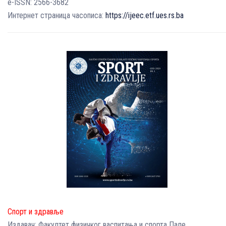
e-ISSN: 2566-3682
Интернет страница часописа:
https://ijeec.etf.ues.rs.ba
Спорт и здравље
Издавач: Факултет физичког васпитања и спорта Пале