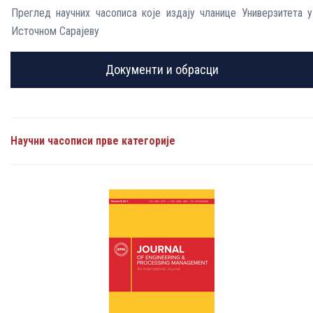
Преглед научних часописа које издају чланице Универзитета у
Источном Сарајеву
Документи и обрасци
Научни часописи прве категорије