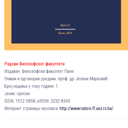
Радови Филозофског факултета
Издавач: Филозофски факултет Пале
Главни и одговорни уредник: проф. др Јелена Марковић
Број издања у току године: 1
Језик: српски
ISSN: 1512-5858; eISSN: 2232-8343
Интернет страница часописа:
http://www.radovi.ff.ues.rs.ba/