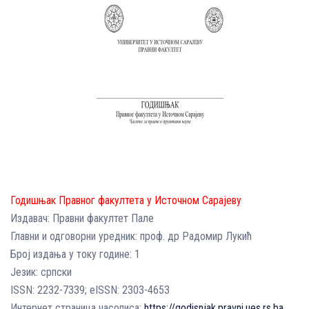
Годишњак Правног факултета у Источном Сарајеву
Издавач: Правни факултет Пале
Главни и одговорни уредник: проф. др Радомир Лукић
Број издања у току године: 1
Језик: српски
ISSN: 2232-7339; еISSN: 2303-4653
Интернет страница часописа:
https://godisnjak.pravni.ues.rs.ba