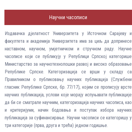
Научни часописи
Издавачка дјелатност Универзитета у Источном Сарајеву и
факултета и академија Универзитета има за циљ да допринесе
наставном, научном, умјетничком и стручном раду. Научне
часописе који се публикују у Републици Српској категорише
Министарство за научнотехнолошки развој и високо образовање
Републике Српске. Категоризација се врши у складу са
Правилником о публиковању научних публикација (Службени
гласник Републике Српске, бр. 77/17), којим се прописују врсте
научних публикација, услови које морају испуњавати публикације
да би се сматрале научним, категоризација научних часописа, као
и критеријуми, начин бодовања и поступак избора научних
публикација за суфинансирање. Научни часописи се категоришу у
три категорије (прва, друга и трећа) једном годишње.