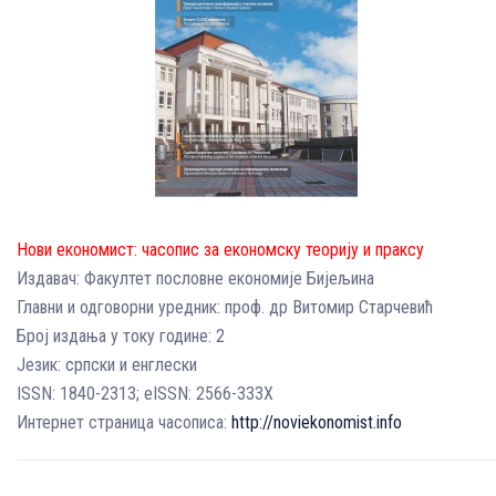
Нови економист: часопис за економску теорију и праксу
Издавач: Факултет пословне економије Бијељина
Главни и одговорни уредник: проф. др Витомир Старчевић
Број издања у току године: 2
Језик: српски и енглески
ISSN: 1840-2313; eISSN: 2566-333X
Интернет страница часописа:
http://noviekonomist.info