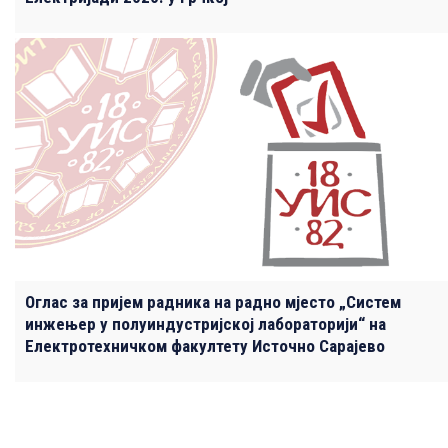
Оглас за пријем радника на радно мјесто „Систем
инжењер у полуиндустријској лабораторији“ на
Електротехничком факултету Источно Сарајево