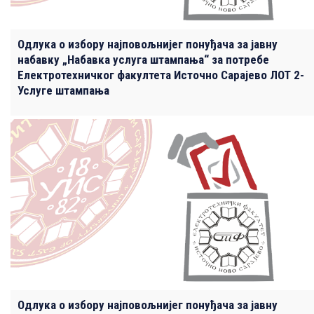
Одлука о избору најповољнијег понуђача за јавну
набавку „Набавка услуга штампања“ за потребе
Електротехничког факултета Источно Сарајево ЛОТ 2-
Услуге штампања
Одлука о избору најповољнијег понуђача за јавну