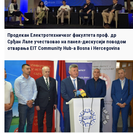
Продекан Електротехничког факултета проф. др
Срђан Лале учествовао на панел-дискусији поводом
отварања EIT Community Hub-a Bosna i Hercegovina