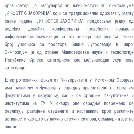
организатор је међунарoдног научно-стручног симпозијумa
„ИНФОТЕХ-ЈАХОРИНА“ који се традиционално одржава у марту
сваке године. „ИНФОТЕХ-ЈАХОРИНА“ представља једну од
водећих домаћих конференција посвећених примјени
информационо-комуникационих технологија која окупља велики
број учесника са простора бивше Југославије и шире.
Симпозијум је од стране Министарства науке и технологије
Републике Српске категорисан као међународни скуп прве
категорије.
Електротехнички факултет Универзитета у Источном Сарајеву
има развијену међународну сарадњу првенствено са сродним
факултетима у окружењу, као и са сродним факултетима и
институтима из ЕУ. У оквиру ове сарадње повремено се
реализују размјене студената и наставника кроз различите
активности као што су научно-стручни скупови, семинари и љетне
школе.