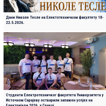
Дани Николе Тесле на Електотехничком факултету 18-
22.5.2026.
Студенти Електротехничког факултета Универзитета у
Источном Сарајеву остварили запажен успјех на
Електријади 2026. у Грчкој