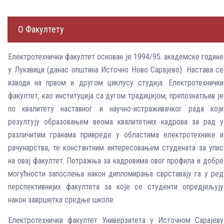
О Факултету
Електротехнички факултет основан је 1994/95. академске године
у Лукавици (данас општина Источно Ново Сарајево). Настава се
изводи на првом и другом циклусу студија. Електротехнички
факултет, као институција са дугом традицијом, препознатљив је
по квалитету наставног и научно-истраживачког рада који
резултују образовањем веома квалитетних кадрова за рад у
различитим гранама привреде у областима електротехнике и
рачунарства, те константним интересовањем студената за упис
на овај факултет. Потражња за кадровима овог профила и добре
могућности запослења након дипломирања сврставају га у ред
перспективнијих факултета за које се студенти опредјељују
након завршетка средње школе.
Електротехнички факултет Универзитета у Источном Сарајеву