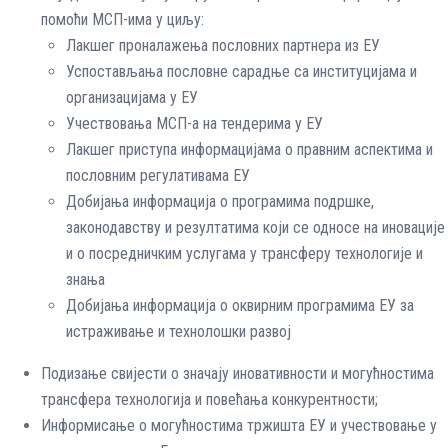
помоћи МСП-има у циљу:
Лакшег проналажења пословних партнера из ЕУ
Успостављања пословне сарадње са институцијама и
организацијама у ЕУ
Учествовања МСП-а на тендерима у ЕУ
Лакшег приступа информацијама о правним аспектима и
пословним регулативама ЕУ
Добијања информација о програмима подршке,
законодавству и резултатима који се односе на иновације
и о посредничким услугама у трансферу технологије и
знања
Добијања информација о оквирним програмима ЕУ за
истраживање и технолошки развој
Подизање свијести о значају иновативности и могућностима
трансфера технологија и повећања конкурентности;
Информисање о могућностима тржишта ЕУ и учествовање у