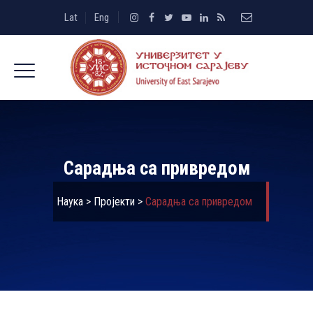
Lat
Eng
Сарадња са привредом
Наука
>
Пројекти
>
Сарадња са привредом