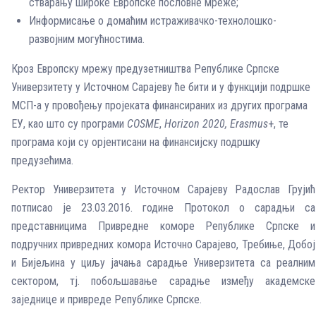
стварању широке Европске пословне мреже;
Информисање о домаћим истраживачко-технолошко-
развојним могућностима.
Кроз Европску мрежу предузетништва Републике Српске
Универзитету у Источном Сарајеву ће бити и у функцији подршке
МСП-а у провођењу пројеката финансираних из других прoгрaмa
EУ, кao штo су програми
COSME
,
Horizon 2020,
Erasmus
+, те
програма који су орјентисани на финансијску подршку
предузећима.
Ректор Универзитета у Источном Сарајеву Радослав Грујић
потписао је 23.03.2016. године Протокол о сарадњи са
представницима Привредне коморе Републике Српске и
подручних привредних комора Источно Сарајево, Требиње, Добој
и Бијељина у циљу јачања сарадње Универзитета са реалним
сектором, тј. побољшавање сарадње између академске
заједнице и привреде Републике Српске.