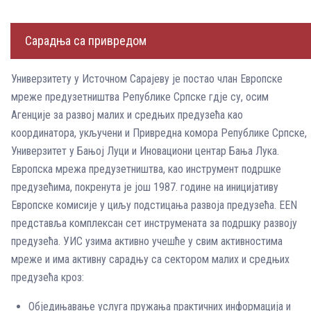
Сарадња са привредом
Универзитету у Источном Сарајеву је постао члан Европскe
мрежe предузетништва Републике Српске гдје су, осим
Агенције за развој малих и средњих предузећа као
координатора, укључени и Привредна комора Републике Српске,
Универзитет у Бањој Луци и Иновациони центар Бања Лука.
Европска мрежа предузетништва, као инструмент подршке
предузећима, покренута је још 1987. године на иницијативу
Европске комисије у циљу подстицања развоја предузећа. EEN
представља комплексан сет инструмената за подршку развоју
предузећа. УИС узима активно учешће у свим активностима
мреже и има активну сарадњу са сектором малих и средњих
предузећа кроз:
Обједињавање услуга пружања практичних информација и