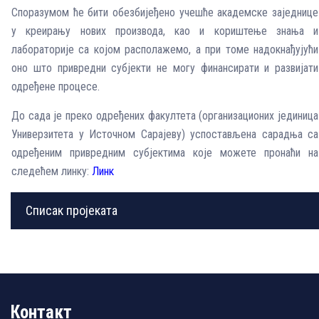
Споразумом ће бити обезбијеђено учешће академске заједнице
у креирању нових производа, као и кориштење знања и
лабораторије са којом располажемо, а при томе надокнађујући
оно што привредни субјекти не могу финансирати и развијати
одређене процесе.
До сада је преко одређених факултета (организационих јединица
Универзитета у Источном Сарајеву) успостављена сарадња са
одређеним привредним субјектима
које можете пронаћи на
следећем линку:
Линк
Списак пројеката
Контакт