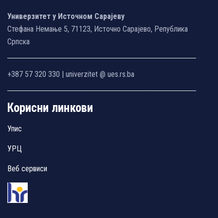
Универзитет у Источном Сарајеву
Стефана Немање 5, 71123, Источно Сарајево, Република
Српска
+387 57 320 330 | univerzitet @ ues.rs.ba
Корисни линкови
Упис
УРЦ
Веб сервиси