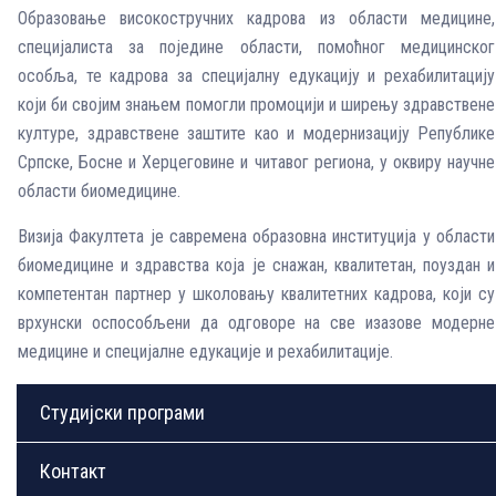
Образовање високостручних кадрова из области медицине,
специјалиста за поједине области, помоћног медицинског
особља, те кадрова за специјалну едукацију и рехабилитацију
који би својим знањем помогли промоцији и ширењу здравствене
културе, здравствене заштите као и модернизацију Републике
Српске, Босне и Херцеговине и читавог региона, у оквиру научне
области биомедицине.
Визија Факултета је савремена образовна институција у области
биомедицине и здравства која је снажан, квалитетан, поуздан и
компетентан партнер у школовању квалитетних кадрова, који су
врхунски оспособљени да одговоре на све изазове модерне
медицине и специјалне едукације и рехабилитације.
Студијски програми
Контакт