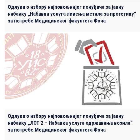
Одлука о избору најповољнијег понуђача за јавну
набавку „Набавка услуга ливења метала за протетику“
за потребе Медицинског факултета Фоча
Одлука о избору најповољнијег понуђача за јавну
набавку „ЛОТ 2 – Набавка услуга одржавања возила“
за потребе Медицинског факултета Фоча