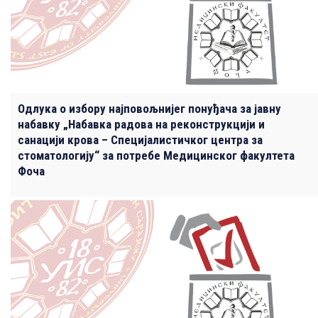
Одлука о избору најповољнијег понуђача за јавну
набавку „Набавка радова на реконструкцији и
санацији крова – Специјалистичког центра за
стоматологију“ за потребе Медицинског факултета
Фоча