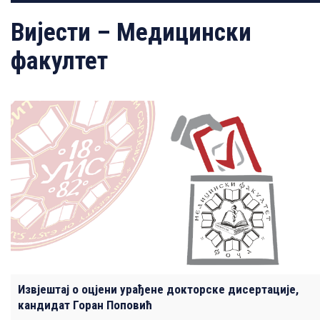
Вијести – Медицински
факултет
Извјештај о оцјени урађене докторске дисертације,
кандидат Горан Поповић