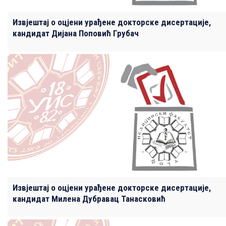
Извјештај о оцјени урађене докторске дисертације,
кандидат Дијана Поповић Грубач
Извјештај о оцјени урађене докторске дисертације,
кандидат Милена Дубравац Танасковић