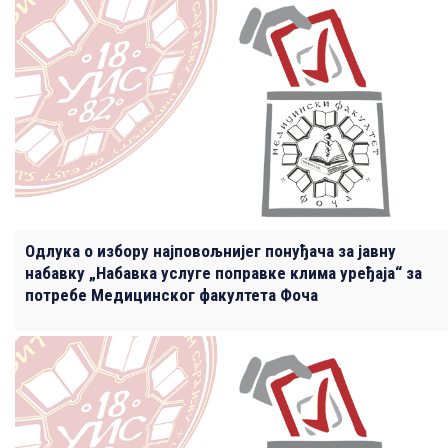
Одлука о избору најповољнијег понуђача за јавну
набавку „Набавка услуге поправке клима уређаја“ за
потребе Медицинског факултета Фоча