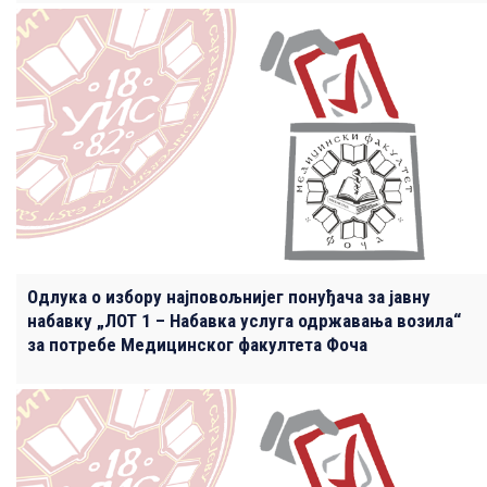
Одлука о избору најповољнијег понуђача за јавну
набавку „ЛОТ 1 – Набавка услуга одржавања возила“
за потребе Медицинског факултета Фоча