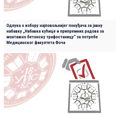
Одлука о избору најповољнијег понуђача за јавну
набавку „Набавка кућице и припремних радова за
монтажно бетонску трафостаницу“ за потребе
Медицинског факултета Фоча