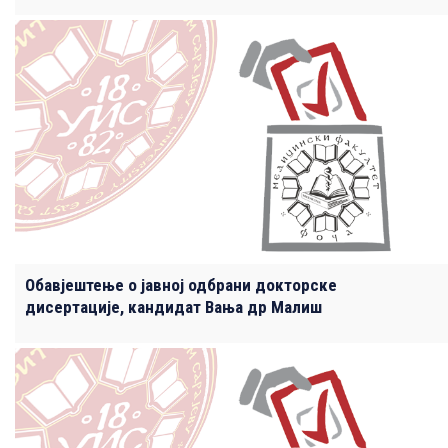
Обавјештење о јавној одбрани докторске
дисертације, кандидат Вања др Малиш