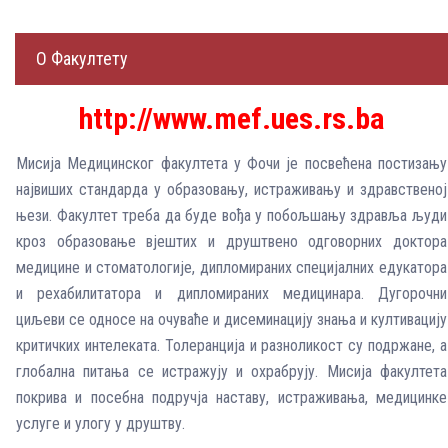
О Факултету
http://www.mef.ues.rs.ba
Мисија Медицинског факултета у Фочи је посвећена постизању
највиших стандарда у образовању, истраживању и здравственој
њези. Факултет треба да буде вођа у побољшању здравља људи
кроз образовање вјештих и друштвено одговорних доктора
медицине и стоматологије, дипломираних специјалних едукатора
и рехабилитатора и дипломираних медицинара. Дугорочни
циљеви се односе на очуваће и дисеминацију знања и култивацију
критичких интелеката. Толеранција и разноликост су подржане, а
глобална питања се истражују и охрабрују. Мисија факултета
покрива и посебна подручја наставу, истраживања, медицинке
услуге и улогу у друштву.