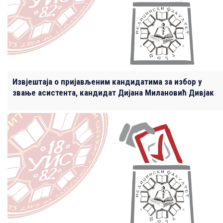
Извјештаја о пријављеним кандидатима за избор у
звање асистента, кандидат Дијана Милановић Дивјак