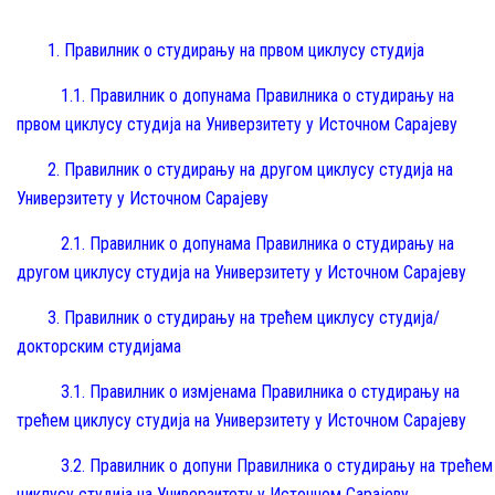
1. Правилник о студирању на првом циклусу студија
1.1.
Правилник о допунама Правилника о студирању на
првом циклусу студија на Универзитету у Источном Сарајеву
2.
Правилник о студирању на другом циклусу студија на
Универзитету у Источном Сарајеву
2.1.
Правилник о допунама Правилника о студирању на
другом циклусу студија на Универзитету у Источном Сарајеву
3.
Правилник о студирању на трећем циклусу студија/
докторским студијама
3.1.
Правилник о измјенама Правилника о студирању на
трећем циклусу студија на Универзитету у Источном Сарајеву
3.2.
Правилник о допуни Правилника о студирању на трећем
циклусу студија на Универзитету у Источном Сарајеву