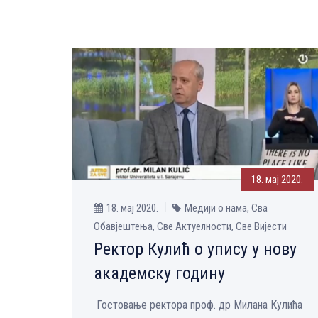
18. мај 2020.
18. мај 2020.
Медији о нама, Сва
Обавјештења, Све Aктуелности, Све Вијести
Ректор Кулић о упису у нову
академску годину
Гостовање ректора проф. др Милана Кулића