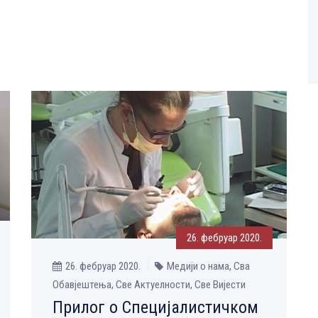
26. фебруар 2020.
26. фебруар 2020.
Медији о нама, Сва
Обавјештења, Све Aктуелности, Све Вијести
Прилог о Специјалистичком