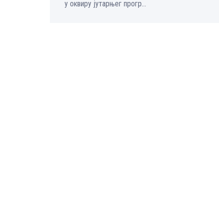
у оквиру јутарњег прогр...