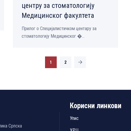
центру за стоматологију
Медицинског факултета
Прилог о Специјалистичком центару за
стоматологију Медицинског �...
1
2
Корисни линкови
Упис
лика Српска
УРЦ