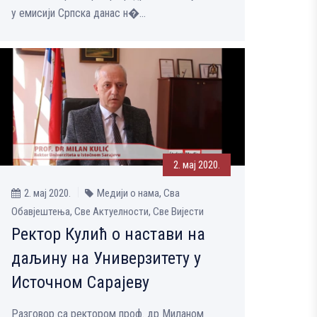
у емисији Српска данас н�...
2. мај 2020.
2. мај 2020.
Медији о нама, Сва
Обавјештења, Све Aктуелности, Све Вијести
Ректор Кулић о настави на
даљину на Универзитету у
Источном Сарајеву
Разговор са ректором проф. др Миланом