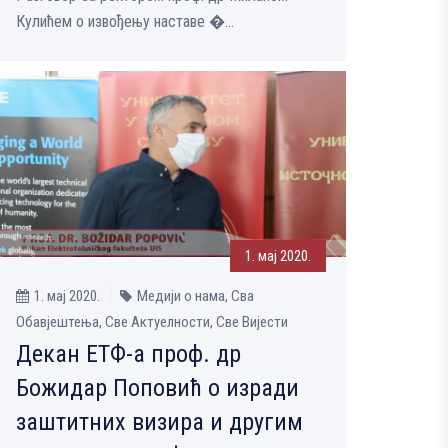
Кулићем о извођењу наставе �...
1. мај 2020.
1. мај 2020.
Медији о нама, Сва
Обавјештења, Све Aктуелности, Све Вијести
Декан ЕТФ-а проф. др
Божидар Поповић о изради
заштитних визира и другим