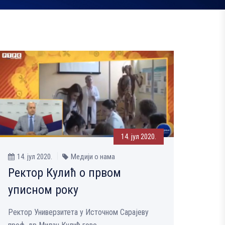
14. јул 2020.
14. јул 2020.
Медији о нама
Ректор Кулић о првом
уписном року
Ректор Универзитета у Источном Сарајеву