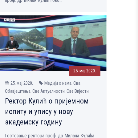
проф. др Милан Кулић гово...
25. мај 2020.
25. мај 2020.
Медији о нама, Сва
Обавјештења, Све Aктуелности, Све Вијести
Ректор Кулић о пријемном
испиту и упису у нову
академску годину
Гостовање ректора проф. др Милана Кулића