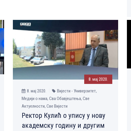
8. мај 2020.
8. мај 2020.
Вијести - Универзитет,
Медији о нама, Сва Обавјештења, Све
Aктуелности, Све Вијести
Ректор Кулић о упису у нову
академску годину и другим