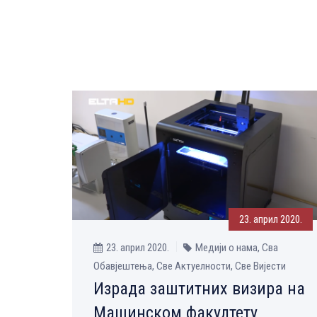
23. април 2020.
23. април 2020.
Медији о нама, Сва
Обавјештења, Све Aктуелности, Све Вијести
Израда заштитних визира на
Машинском факултету