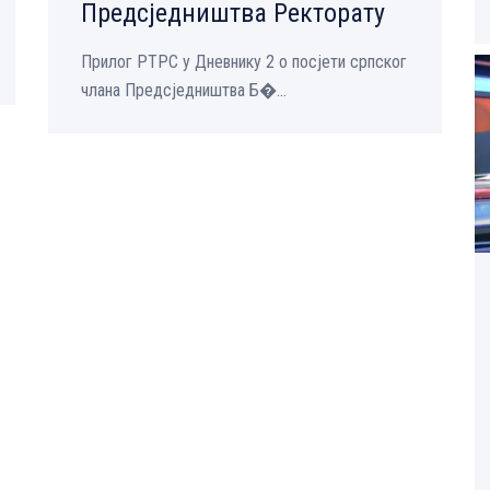
Предсједништва Ректорату
Прилог РТРС у Дневнику 2 о посјети српског
члана Предсједништва Б�...