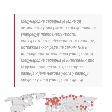
Међународна сарадња је једна од
активности универзитета која доприноси
унапређују препознатљивости,
конкурентности, образовних активности,
истраживачког рада, па самим тим и
иновационог потенцијала универзитета.
Међународна сарадња је интегрални дио
модерног универзита, кроз коју се
развија и јача његова улога у развоју
средине у којој универзитет дјелује.