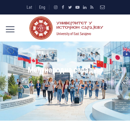
Lat
Eng
Међународна сарадња