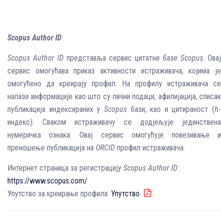
Scopus Author ID
Scopus Author ID
представља сервис цитатне базе
Scopus
. Овај
сервис омогућава приказ активности истраживача, којима је
омогућено да креирају профил. На профилу истраживача се
налазе информације као што су лични подаци, афилијација, списак
публикација индексираних у
Scopus
бази, као и цитираност (
h
-
индекс). Сваком истраживачу се додјељује јединствена
нумеричка ознака. Овај сервис омогућује повезивање и
преношење публикација на
ORCID
профил истраживача.
Интернет страница за регистрацију
Scopus Author ID
:
https://www.scopus.com/
Упутство за креирање профила:
Упутство