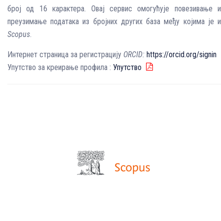
број од 16 карактера. Овај сервис омогућује повезивање и
преузимање података из бројних других база међу којима је и
Scopus
.
Интернет страница за регистрацију
ORCID
:
https://orcid.org/signin
Упутство за креирање профила :
Упутство