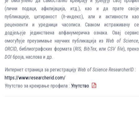
је омогућено да самостално креирају и уређују свој профил
(лични подаци, афилијација, итд.), као и да прате своје
публикације, цитираност (
h
-индекс), али и активности ка
рецензенти и уредници часописа. Сваком истраживачу се
додјељује јединствена алфанумеричка ознака. Овај сервис
омогућује преузимање научних публикација из
Web of Science
ORCID
, библиографских формата (
RIS, BibTex,
или
CSV file
), преко
DOI
броја, наслова и др.
Интернет страница за регистрацију
Web of Science ResearcherID
:
https://www.researcherid.com/
Упутство за креирање профила :
Упутство