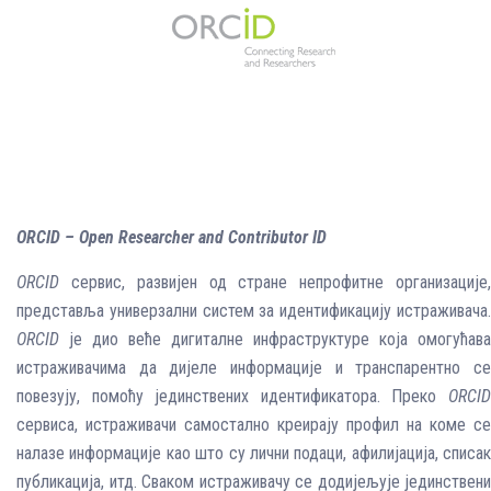
ORCID – Open Researcher and Contributor ID
ORCID
сервис, развијен од стране непрофитне организације,
представља универзални систем за идентификацију истраживача.
ORCID
је дио веће дигиталне инфраструктуре која омогућава
истраживачима да дијеле информације и транспарентно се
повезују, помоћу јединствених идентификатора. Преко
ORCID
сервиса, истраживачи самостално креирају профил на коме се
налазе информације као што су лични подаци, афилијација, списак
публикација, итд. Сваком истраживачу се додијељује јединствени