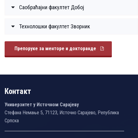
Саобраћајни факултет Добој
Технолошки факултет Зворник
Препоруке за менторе и докторанде
Контакт
Универзитет у Источном Сарајеву
Стефана Немање 5, 71123, Источно Сарајево, Република
Српска