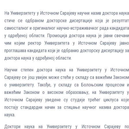
На Универзитету у Источном Сарајеву научни назив доктора наука
стиче се одбраном докторске дисертације која је резултат
самосталног и оригиналног научно-истраживачког рада кандидата
у одређеној области. Промоција доктора наука је јавни свечани
чим којим ректор Универзитета у Источном Сарајеву јавно
проглашава кандидата који је одбранио докторску дисертацију за
доктора наука у одређеној области.
Научни степен доктора наука на Универзитету у Источном
Сарајеву се још увијек може стећи у складу са важећим Законом
о универзитету. Такође, у складу са Болоњским процесом и
важећим Законом о високом образовању, на Универзитету у
Источном Сарајеву уведене су студије трећег циклуса које
постају стандардни начин за стицање научног назива доктора
наука.
Доктори наука на Универзитету у Источном Сарајеву по