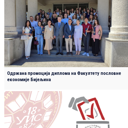
Одржана промоција диплома на Факултету пословне
економије Бијељина