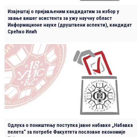
Извјештај о пријављеним кандидатим за избор у
звање вишег асистента за ужу научну област
Информационе науке (друштвени аспекти), кандидат
Срећко Илић
Одлука о поништењу поступка јавне набавке „Набавка
пелета“ за потребе Факултета пословне економије