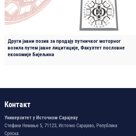
Други јавни позив за продају путничког моторног
возила путем јавне лицитације, Факултет пословне
економије Бијељина
Контакт
Универзитет у Источном Сарајеву
Стефана Немање 5, 71123, Источно Сарајево, Република
Српска