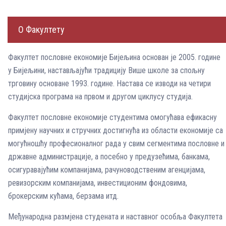
О Факултету
Факултет пословне економије Бијељина основан je 2005. године
у Бијељини, настављајући традицију Више школе за спољну
трговину основане 1993. године. Настава се изводи на четири
студијска програма на првом и другом циклусу студија.
Факултет пословне економије студентима омогућава ефикасну
примјену научних и стручних достигнућа из области економије са
могућношћу професионалног рада у свим сегментима пословне и
државне администрације, а посебно у предузећима, банкама,
осигуравајућим компанијама, рачуноводственим агенцијама,
ревизорским компанијама, инвестиционим фондовима,
брокерским кућама, берзама итд.
Међународна размјена студената и наставног особља Факултета