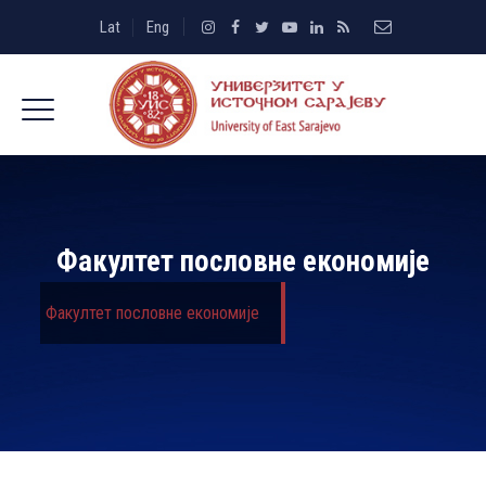
Lat
Eng
Факултет пословне економије
Факултет пословне економије