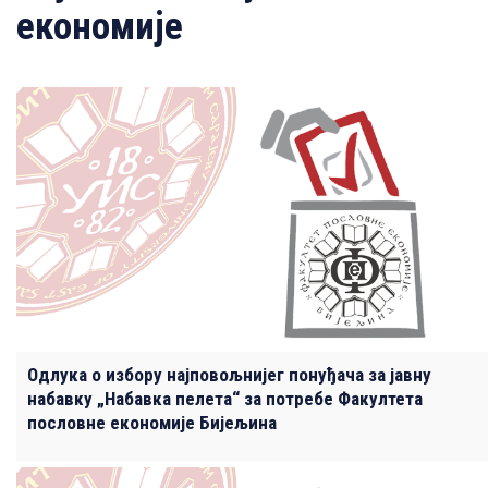
економије
Одлука о избору најповољнијег понуђача за јавну
набавку „Набавка пелета“ за потребе Факултета
пословне економије Бијељина