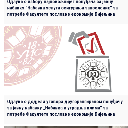
Одлука о избору најповољнијег понуђача за јавну
набавку “Набавка услуга осигурања запослених” за
потребе Факултета пословне економије Бијељина
Одлука о додјели уговора другорангираном понуђачу
за јавну набавку „Набавка и уградња клима“ за
потребе Факултета пословне економије Бијељина