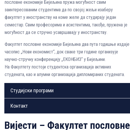
пословне економије Бијељина пружа могућност свим
заинтересованим студентима да по својој жељи изаберу
факултет у иностранству на коме желе да студирају један
семестар. Свим професорима и асистентима, такође, пружена је
могућност да се стручно усавршавају у иностранству.
Факултет пословне економије Бијељина два пута годишње издаје
часопис „Нови економист“, док сваке три године организује
научно-стручну конференцију „ЕКОНБИЗ“ у Бијељини.
На Факултету постоји студентска организација активних
студената, као и алумни организација дипломираних студената.
Студијски програми
Контакт
Вијести – Факултет пословне