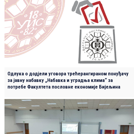
Одлука о додјели уговора трећерангираном понуђачу
за јавну набавку „Набавка и уградња клима“ за
потребе Факултета пословне економије Бијељина