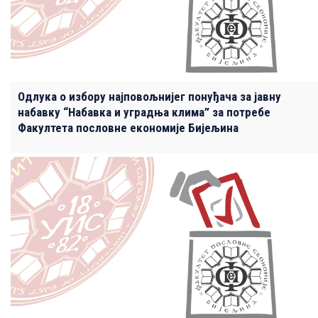
Одлука о избору најповољнијег понуђача за јавну
набавку “Набавка и уградња клима” за потребе
Факултета пословне економије Бијељина