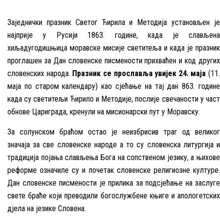
Заједнички празник Светог Ћирила и Методија установљен је
најприје у Русији 1863. године, када је слављена
хиљадугодишњица моравске мисије светитеља и када је празник
проглашен за Дан словенске писмености прихваћен и код других
словенских народа.
Празник се прославља увијек 24. маја
(11.
маја по старом календару) као сјећање на тај дан 863. године
када су светитељи Ћирило и Методије, послије свечаности у част
обнове Цариграда, кренули на мисионарски пут у Моравску.
За солунском браћом остао је неизбрисив траг од великог
значаја за све словенске народе а то су словенска литургија и
традиција појања слављења Бога на сопственом језику, а њихове
реформе означиле су и почетак словенске религиозне културе.
Дан словенске писмености је прилика за подсјећање на заслуге
свете браће који преводили богослужбене књиге и апологетских
дјела на језике Словена.