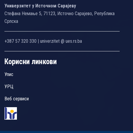
Универзитет у Источном Сарајеву
Стефана Немање 5, 71123, Источно Сарајево, Република
Српска
+387 57 320 330 | univerzitet @ ues.rs.ba
Корисни линкови
Упис
УРЦ
Веб сервиси