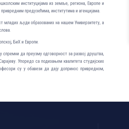
школским институцијама из земље, региона, Европе и
 привредним предузећима, институтима и агенцијама.
ст младих људи образованих на нашем Универзитету, а
слова.
пској, БиХ и Европи.
су спремни да преузму одговорност за развој друштва,
Сарајеву. Упоредо са подизањем квалитета студијских
офесори су у обавези да дају допринос привредном,