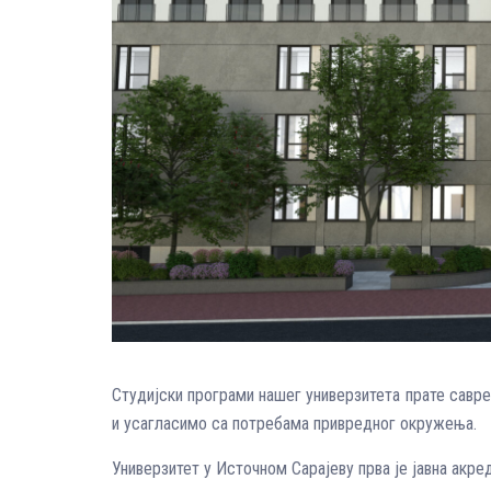
Студијски програми нашег универзитета прате савр
и усагласимо са потребама привредног окружења.
Универзитет у Источном Сарајеву прва је јавна акре