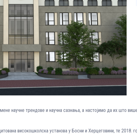
емене научне трендове и научна сазнања, а настојимо да их што ви
дитована високошколска установа у Босни и Херцеговини, те 2018. г