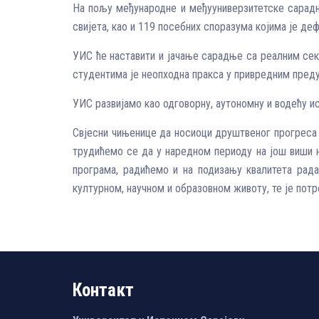
На пољу међународне и међууниверзитетске сарадњ
свијета, као и 119 посебних споразума којима је д
УИС ће наставити и јачање сарадње са реалним сек
студентима је неопходна пракса у привредним преду
УИС развијамо као одговорну, аутономну и водећу ис
Свјесни чињенице да носиоци друштвеног прогреса м
трудићемо се да у наредном периоду на још виши н
програма, радићемо и на подизању квалитета рад
културном, научном и образовном животу, те је потр
Контакт