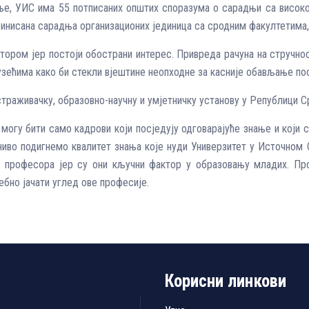
е, УИС има 55 потписаних општих споразума о сарадњи са високо
ефинисана сарадња организационих јединица са сродним факултетима,
тором јер постоји обострани интерес. Привреда рачуна на стручно
зећима како би стекли вјештине неопходне за касније обављање по
траживачку, образовно-научну и умјетничку установу у Републици Ср
огу бити само кадрови који посједују одговарајуће знање и који 
иво подигнемо квалитет знања које нуди Универзитет у Источном 
а професора јер су они кључни фактор у образовању младих. Пр
ебно јачати углед ове професије.
Корисни линкови