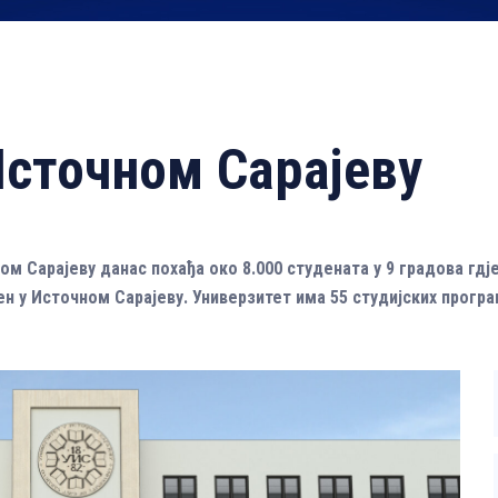
Источном Сарајеву
м Сарајеву данас похађа око 8.000 студената у 9 градова гдје
н у Источном Сарајеву. Универзитет има 55 студијских програм