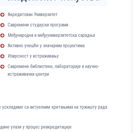
Акредитован Универзитет
Савремени студијски програми
Међународна и међууниверзитетска сарадња
Активно учешће у значајним пројектима
Изврсност у истраживању
Савремене библиотеке, лабораторије и научно-
истраживачки центри
ше ускладимо са актуелним кретањима на тржишту рада
одине улази у процес реакредитације.