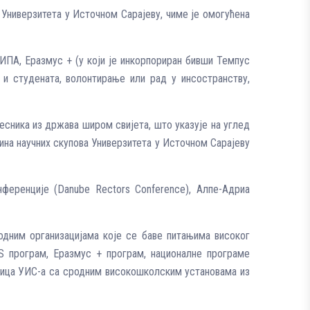
 Универзитета у Источном Сарајеву, чиме је омогућена
 ИПА, Еразмус + (у који је инкорпориран бивши Темпус
 и студената, волонтирање или рад у инсостранству,
есника из држава широм свијета, што указује на углед
ћина научних скупова Универзитета у Источном Сарајеву
онференције (Danube Rectors Conference), Алпе-Адриа
одним организацијама које се баве питањима високог
S програм, Еразмус + програм, националне програме
иница УИС-а са сродним високошколским установама из