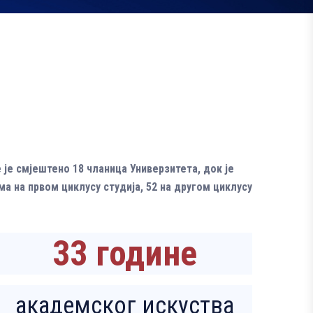
 је смјештено 18 чланица Универзитета, док је
а на првом циклусу студија, 52 на другом циклусу
33
године
академског искуства