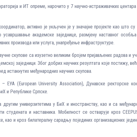
раторија и ИТ опреме, нарочито у 7 научно-истраживачких центара
координатор, активно је укључен је у значајне пројекте као што су
чно усавршавање академске заједнице, размјену наставног особља
вних производа или услуга, унапређење инфраструктуре.
аучне скупове са изузетно великим бројем пријављених радова и уч
адемској заједници. Због добрих научних резултата које постижу, ве
ред истакнутих међународних научних скупова.
 – ЕУА (European University Association), Дунавске ректорске к
иХ и Републике Српске.
а другим универзитетима у БиХ и иностранству, као и са међунар
сти студената и наставника. Мобилност се остварује кроз CEEPU
е, као и кроз билатералну сарадњу појединих организационих јед