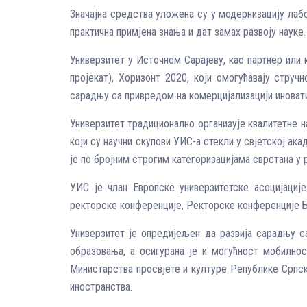
Значајна средства уложена су у модернизацију лабо
практична примјена знања и дат замах развоју науке.
Универзитет у Источном Сарајеву, као партнер или 
пројекат), Хоризонт 2020, који омогућавају стру
сарадњу са привредом на комерцијализацији иновати
Универзитет традиционално организује квалитетне н
који су научни скупови УИС-а стекли у свјетској ак
је по бројним строгим категоризацијама сврстана у 
УИС је члан Европске универзитетске асоцијације
ректорске конференције, Ректорске конференције Б
Универзитет је опредијељен да развија сарадњу с
образовања, а осигурана је и могућност мобилно
Министарства просвјете и културе Републике Српск
иностранства.