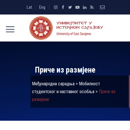
Lat
Eng
Приче из размјене
Међународна сарадња
>
Мобилност
студентског и наставног особља
>
Приче из
размјене