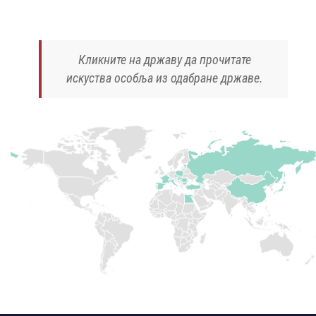
Кликните на државу да прочитате
искуства особља из одабране државе.