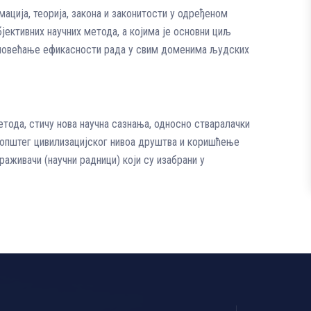
мација, теорија, закона и законитости у одређеном
ективних научних метода, а којима је основни циљ
и повећање ефикасности рада у свим доменима људских
етода, стичу нова научна сазнања, односно стваралачки
а општег цивилизацијског нивоа друштва и коришћење
аживачи (научни радници) који су изабрани у