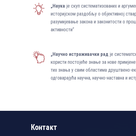
„Наука
је скуп систематизованих и аргумен
историјском раздобљу о објективној ствар
разумијевање закона и законитости о про
активности“
„Научно истраживачки рад
је систематск
користи постојеће знање за нове примјене
тих знања у свим областима друштвено-еко
одговарајућа научна, научно-наставна и ис
Контакт