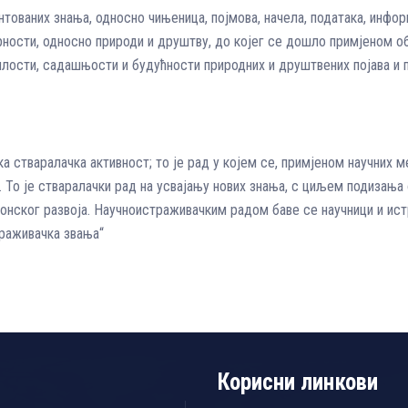
тованих знања, односно чињеница, појмова, начела, подaтака, инфор
ности, односно природи и друштву, до којег се дошло примјеном обј
шлoсти, садашњости и будућности природних и друштвених појава 
а стваралачка активност; то је рад у којем се, примјеном научних м
. То је стваралачки рад на усвајању нових знања, с циљем подизањ
нског развоја. Научноистраживачким радом баве се научници и истр
траживачка звања“
Корисни линкови