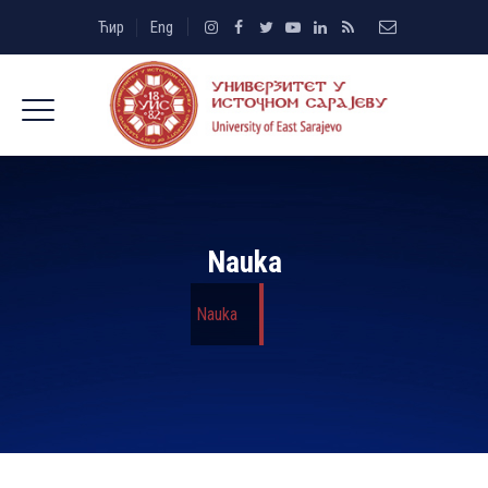
Ћир
Eng
Nauka
Nauka