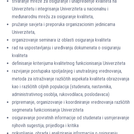
stvaranje mreže za osiguranje i unapređenje kvaliteta na
Univerzitetu i integrisanja Univerziteta u nacionalnu i
međunarodnu mrežu za osiguranje kvaliteta,
pružanje savjeta i preporuka organizacionim jedinicama
Univerziteta,
organizovanje seminara iz oblasti osiguranja kvaliteta
rad na uspostavljanju i uređivanju dokumenata o osiguranju
kvaliteta
definisanje kriterijuma kvalitetnog funkcionisanja Univerziteta
razvijanje postupaka spoljašnjeg i unutrašnjeg vrednovanja,
metoda za istraživanje različitih aspekata kvaliteta obrazovanja
kao i različitih ciljnih populacija (studenata, nastavnika,
administrativnog osoblja, rukovodilaca, poslodavaca)
pripremanje, organizovanje i koordiniranje vrednovanja različitih
segmenata funkcionisanja Univerziteta
osiguravanje povratnih informacije od studenata i usmjeravanje
njihovih sugestija, prijedloga i kritika
prikupljanje, obrada i analiziranje informacija o osiguranju