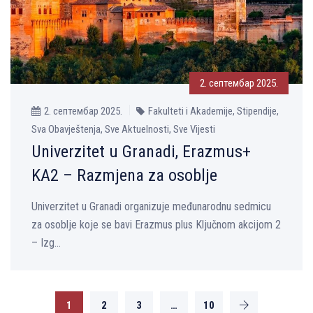
2. септембар 2025.
2. септембар 2025.
Fakulteti i Akademije, Stipendije,
Sva Obavještenja, Sve Aktuelnosti, Sve Vijesti
Univerzitet u Granadi, Erazmus+
KA2 – Razmjena za osoblјe
Univerzitet u Granadi organizuje međunarodnu sedmicu
za osoblјe koje se bavi Erazmus plus Klјučnom akcijom 2
– Izg...
1
2
3
…
10