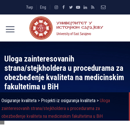
Ћир
Eng
Uloga zainteresovanih
strana/stejkholdera u procedurama za
obezbeđenje kvaliteta na medicinskim
fakultetima u BiH
Osiguranje kvaliteta
>
Projekti iz osiguranja kvaliteta
>
Uloga
zainteresovanih strana/stejkholdera u procedurama za
obezbeđenje kvaliteta na medicinskim fakultetima u BiH