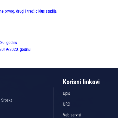
e prvog, drugi i treći ciklus studija
20. godinu
 2019/2020. godinu
Korisni linkovi
Upis
a Srpska
URC
Veb servisi