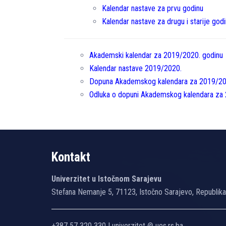
Kalendar nastave za prvu godinu
Kalendar nastave za drugu i starije godin
Akademski kalendar za 2019/2020. godinu
Kalendar nastave 2019/2020.
Dopuna Akademskog kalendara za 2019/20
Odluka o dopuni Akademskog kalendara za
Kontakt
Univerzitet u Istočnom Sarajevu
Stefana Nemanje 5, 71123, Istočno Sarajevo, Republik
+387 57 320 330 | univerzitet @ ues.rs.ba