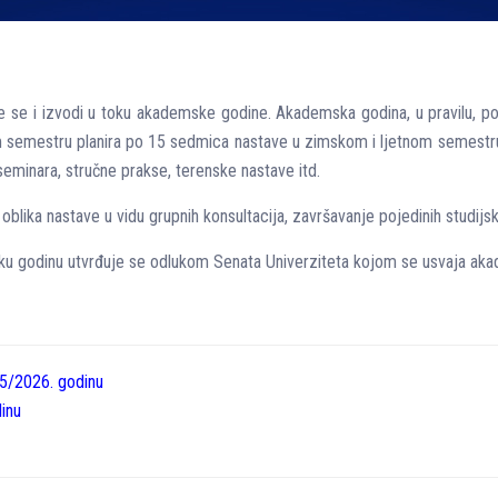
 se i izvodi u toku akademske godine. Akademska godina, u pravilu, poči
m semestru planira po 15 sedmica nastave u zimskom i ljetnom semestr
 seminara, stručne prakse, terenske nastave itd.
lika nastave u vidu grupnih konsultacija, završavanje pojedinih studijs
u godinu utvrđuje se odlukom Senata Univerziteta kojom se usvaja aka
5/2026. godinu
inu