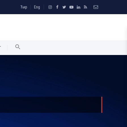
Ћир
Eng
T