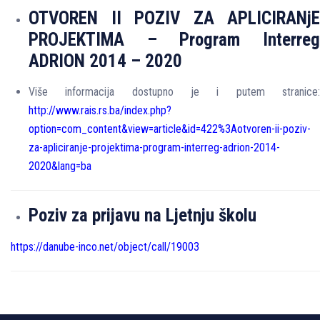
OTVOREN II POZIV ZA APLICIRANjE
PROJEKTIMA – Program Interreg
ADRION 2014 – 2020
Više informacija dostupno je i putem stranice:
http://www.rais.rs.ba/index.php?
option=com_content&view=article&id=422%3Aotvoren-ii-poziv-
za-apliciranje-projektima-program-interreg-adrion-2014-
2020&lang=ba
Poziv za prijavu na Ljetnju školu
https://danube-inco.net/object/call/19003