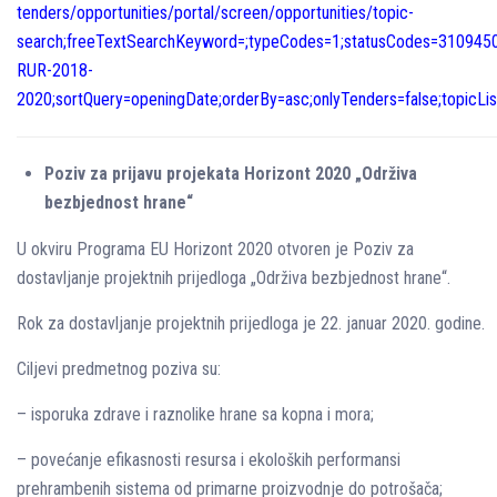
tenders/opportunities/portal/screen/opportunities/topic-
search;freeTextSearchKeyword=;typeCodes=1;statusCodes=31094501
RUR-2018-
2020;sortQuery=openingDate;orderBy=asc;onlyTenders=false;topicL
Poziv za prijavu projekata Horizont 2020 „Održiva
bezbjednost hrane“
U okviru Programa EU Horizont 2020 otvoren je Poziv za
dostavljanje projektnih prijedloga „Održiva bezbjednost hrane“.
Rok za dostavljanje projektnih prijedloga je 22. januar 2020. godine.
Ciljevi predmetnog poziva su:
– isporuka zdrave i raznolike hrane sa kopna i mora;
– povećanje efikasnosti resursa i ekoloških performansi
prehrambenih sistema od primarne proizvodnje do potrošača;