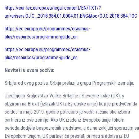
https://eur-lex.europa.eu/legal-content/EN/TXT/?
uri=uriserv:OJ.C_.2018.384.01.0004.01.ENG&toc=OJ:C:2018:384:TOC
https://ec.europa.eu/programmes/erasmus-
plus/resources/programme-guide_en
https://ec.europa.eu/programmes/erasmus-
plus/resources/programme-guide_en
Noviteti u ovom pozivu:
Srbija: od ovog poziva, Srbija prelazi u grupu Programskih zemalja,
Ujedinjeno Kraljevstvo Velike Britanije i Sjeverne Irske (UK): s
obzirom na Brexit (izlazak UK iz Evropske unije) koji je predviđen da
se desi u maju 2019. godine potrebno je voditi računa oko izbora
partnera iz ove zemlje. Ako UK izađe iz Evropske unije tokom
perioda dodjele bespovratnih sredstava, a da ne zaključi sporazum sa
Evropskom unijom, UK partner će prestati primati sredstva iz EU