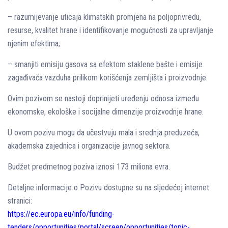
– razumijevanje uticaja klimatskih promjena na poljoprivredu,
resurse, kvalitet hrane i identifikovanje mogućnosti za upravljanje
njenim efektima;
– smanjiti emisiju gasova sa efektom staklene bašte i emisije
zagađivača vazduha prilikom korišćenja zemljišta i proizvodnje.
Ovim pozivom se nastoji doprinijeti uređenju odnosa između
ekonomske, ekološke i socijalne dimenzije proizvodnje hrane.
U ovom pozivu mogu da učestvuju mala i srednja preduzeća,
akademska zajednica i organizacije javnog sektora.
Budžet predmetnog poziva iznosi 173 miliona evra.
Detaljne informacije o Pozivu dostupne su na sljedećoj internet
stranici:
https://ec.europa.eu/info/funding-
tenders/opportunities/portal/screen/opportunities/topic-