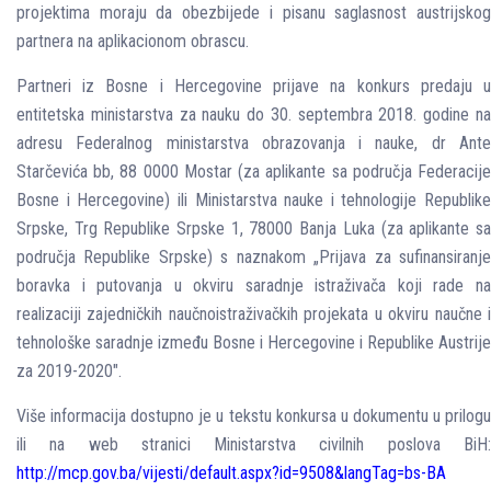
projektima moraju da obezbijede i pisanu saglasnost austrijskog
partnera na aplikacionom obrascu.
Partneri iz Bosne i Hercegovine prijave na konkurs predaju u
entitetska ministarstva za nauku do 30. septembra 2018. godine na
adresu Federalnog ministarstva obrazovanja i nauke, dr Ante
Starčevića bb, 88 0000 Mostar (za aplikante sa područja Federacije
Bosne i Hercegovine) ili Ministarstva nauke i tehnologije Republike
Srpske, Trg Republike Srpske 1, 78000 Banja Luka (za aplikante sa
područja Republike Srpske) s naznakom „Prijava za sufinansiranje
boravka i putovanja u okviru saradnje istraživača koji rade na
realizaciji zajedničkih naučnoistraživačkih projekata u okviru naučne i
tehnološke saradnje između Bosne i Hercegovine i Republike Austrije
za 2019-2020″.
Više informacija dostupno je u tekstu konkursa u dokumentu u prilogu
ili na web stranici Ministarstva civilnih poslova BiH:
http://mcp.gov.ba/vijesti/default.aspx?id=9508&langTag=bs-BA