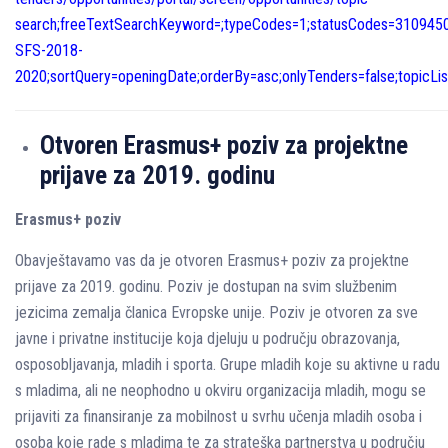
search;freeTextSearchKeyword=;typeCodes=1;statusCodes=31094501
SFS-2018-
2020;sortQuery=openingDate;orderBy=asc;onlyTenders=false;topicLi
Otvoren Erasmus+ poziv za projektne
prijave za 2019. godinu
Erasmus+ poziv
Obavještavamo vas da je otvoren Erasmus+ poziv za projektne
prijave za 2019. godinu. Poziv je dostupan na svim službenim
jezicima zemalja članica Evropske unije. Poziv je otvoren za sve
javne i privatne institucije koja djeluju u području obrazovanja,
osposobljavanja, mladih i sporta. Grupe mladih koje su aktivne u radu
s mladima, ali ne neophodno u okviru organizacija mladih, mogu se
prijaviti za finansiranje za mobilnost u svrhu učenja mladih osoba i
osoba koje rade s mladima te za strateška partnerstva u području