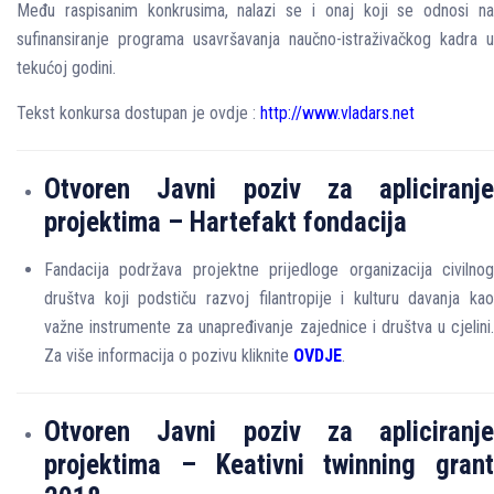
Među raspisanim konkrusima, nalazi se i onaj koji se odnosi na
sufinansiranje programa usavršavanja naučno-istraživačkog kadra u
tekućoj godini.
Tekst konkursa dostupan je ovdje :
http://www.vladars.net
Otvoren
Javni
poziv
za
apliciranje
projektima
–
Hartefakt
fondacija
Fandacija podržava projektne prijedloge organizacija civilnog
društva koji podstiču razvoj filantropije i kulturu davanja kao
važne instrumente za unapređivanje zajednice i društva u cjelini.
Za više informacija o pozivu kliknite
OVDJE
.
Otvoren
Javni
poziv
za
apliciranje
projektima
–
Keativni
twinning grant