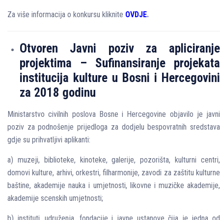
Za više informacija o konkursu kliknite
OVDJE
.
Otvoren Javni poziv za apliciranje
projektima – Sufinansiranje projekata
institucija kulture u Bosni i Hercegovini
za 2018 godinu
Ministarstvo civilnih poslova Bosne i Hercegovine objavilo je javni
poziv za podnošenje prijedloga za dodjelu bespovratnih sredstava
gdje su prihvatljivi aplikanti:
a) muzeji, biblioteke, kinoteke, galerije, pozorišta, kulturni centri,
domovi kulture, arhivi, orkestri, filharmonije, zavodi za zaštitu kulturne
baštine, akademije nauka i umjetnosti, likovne i muzičke akademije,
akademije scenskih umjetnosti;
b) instituti, udruženja, fondacije i javne ustanove čija je jedna od