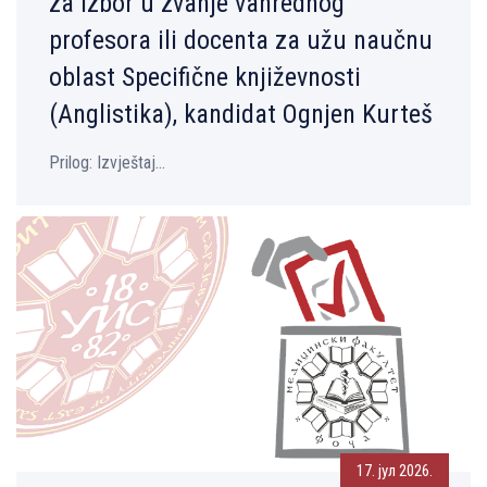
za izbor u zvanje vanrednog
profesora ili docenta za užu naučnu
oblast Specifične književnosti
(Anglistika), kandidat Ognjen Kurteš
Prilog: Izvještaj...
17. јул 2026.