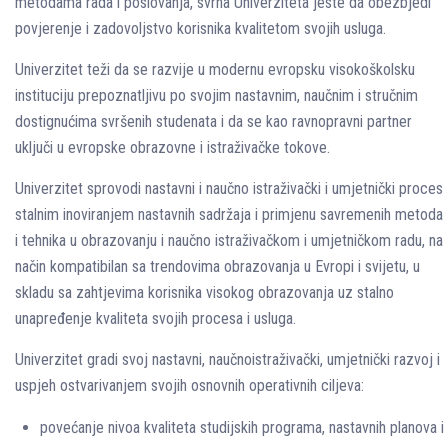
metodama rada i poslovanja, svrha Univerziteta jeste da obezbjedi
povjerenje i zadovoljstvo korisnika kvalitetom svojih usluga.
Univerzitet teži da se razvije u modernu evropsku visokoškolsku
instituciju prepoznatljivu po svojim nastavnim, naučnim i stručnim
dostignućima svršenih studenata i da se kao ravnopravni partner
uključi u evropske obrazovne i istraživačke tokove.
Univerzitet sprovodi nastavni i naučno istraživački i umjetnički proces
stalnim inoviranjem nastavnih sadržaja i primjenu savremenih metoda
i tehnika u obrazovanju i naučno istraživačkom i umjetničkom radu, na
način kompatibilan sa trendovima obrazovanja u Evropi i svijetu, u
skladu sa zahtjevima korisnika visokog obrazovanja uz stalno
unapređenje kvaliteta svojih procesa i usluga.
Univerzitet gradi svoj nastavni, naučnoistraživački, umjetnički razvoj i
uspjeh ostvarivanjem svojih osnovnih operativnih ciljeva:
povećanje nivoa kvaliteta studijskih programa, nastavnih planova i