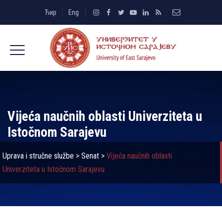
Ћир
Eng
Vijeća naučnih oblasti Univerziteta u
Istočnom Sarajevu
Uprava i stručne službe
>
Senat
>
Vijeća naučnih oblasti
Univerziteta u Istočnom Sarajevu