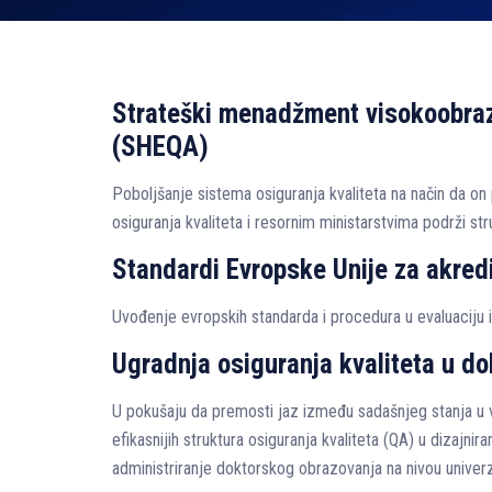
Strateški menadžment visokoobrazo
(SHEQA)
Poboljšanje sistema osiguranja kvaliteta na način da o
osiguranja kvaliteta i resornim ministarstvima podrži st
Standardi Evropske Unije za akred
Uvođenje evropskih standarda i procedura u evaluaciju i
Ugradnja osiguranja kvaliteta u do
U pokušaju da premosti jaz između sadašnjeg stanja u v
efikasnijih struktura osiguranja kvaliteta (QA) u dizajni
administriranje doktorskog obrazovanja na nivou univerz