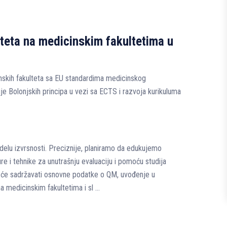
teta na medicinskim fakultetima u
inskih fakulteta sa EU standardima medicinskog
e Bolonjskih principa u vezi sa ECTS i razvoja kurikuluma
delu izvrsnosti. Preciznije, planiramo da edukujemo
e i tehnike za unutrašnju evaluaciju i pomoću studija
k će sadržavati osnovne podatke o QM, uvođenje u
na medicinskim fakultetima i sl …