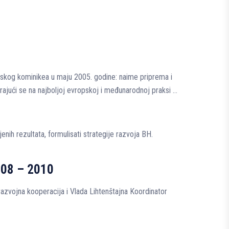
nskog kominikea u maju 2005. godine: naime priprema i
irajući se na najboljoj evropskoj i međunarodnoj praksi …
jenih rezultata, formulisati strategije razvoja BH.
2008 – 2010
razvojna kooperacija i Vlada Lihtenštajna Koordinator