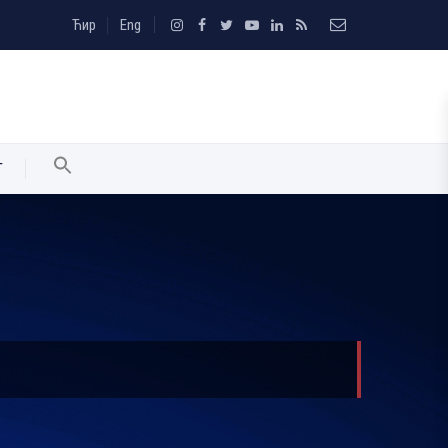
Ћир
Eng
T