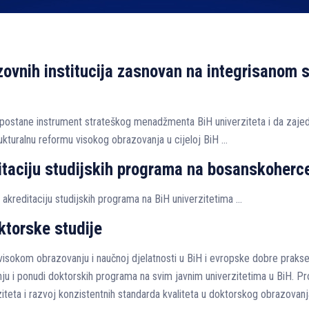
vnih institucija zasnovan na integrisanom s
n postane instrument strateškog menadžmenta BiH univerziteta i da zaje
rukturalnu reformu visokog obrazovanja u cijeloj BiH …
itaciju studijskih programa na bosanskoherc
 akreditaciju studijskih programa na BiH univerzitetima …
ktorske studije
isokom obrazovanju i naučnoj djelatnosti u BiH i evropske dobre prakse
ranju i ponudi doktorskih programa na svim javnim univerzitetima u BiH. P
iteta i razvoj konzistentnih standarda kvaliteta u doktorskog obrazovanja