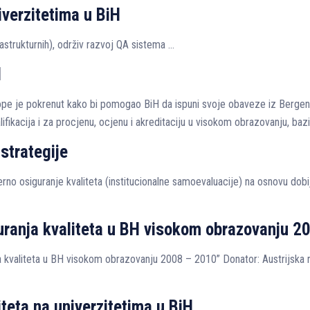
iverzitetima u BiH
nfrastrukturnih), održiv razvoj QA sistema …
H
vrope je pokrenut kako bi pomogao BiH da ispuni svoje obaveze iz Berge
fikacija i za procjenu, ocjenu i akreditaciju u visokom obrazovanju, baz
strategije
nterno osiguranje kvaliteta (institucionalne samoevaluacije) na osnovu dobi
iguranja kvaliteta u BH visokom obrazovanju 
anja kvaliteta u BH visokom obrazovanju 2008 – 2010” Donator: Austrijska 
iteta na univerzitetima u BiH