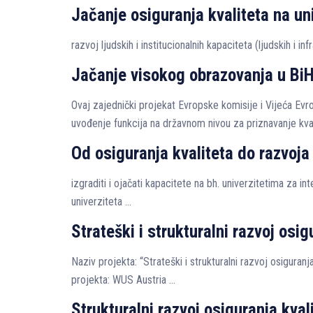
Jačanje osiguranja kvaliteta na un
razvoj ljudskih i institucionalnih kapaciteta (ljudskih i i
Jačanje visokog obrazovanja u Bi
Ovaj zajednički projekat Evropske komisije i Vijeća E
uvođenje funkcija na državnom nivou za priznavanje kvali
Od osiguranja kvaliteta do razvoja 
izgraditi i ojačati kapacitete na bh. univerzitetima za i
univerziteta …
Strateški i strukturalni razvoj os
Naziv projekta: “Strateški i strukturalni razvoj osigur
projekta: WUS Austria …
Strukturalni razvoj osiguranja kval