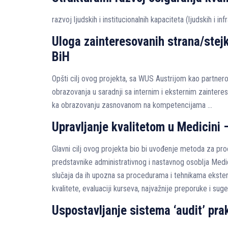
razvoj ljudskih i institucionalnih kapaciteta (ljudskih i i
Uloga zainteresovanih strana/stej
BiH
Opšti cilj ovog projekta, sa WUS Austrijom kao partner
obrazovanja u saradnji sa internim i eksternim zainter
ka obrazovanju zasnovanom na kompetencijama …
Upravljanje kvalitetom u Medicin
Glavni cilj ovog projekta bio bi uvođenje metoda za pr
predstavnike administrativnog i nastavnog osoblja Medic
slučaja da ih upozna sa procedurama i tehnikama ekster
kvalitete, evaluaciji kurseva, najvažnije preporuke i su
Uspostavljanje sistema ‘audit’ pra