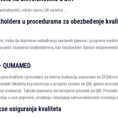
nfrastrukturnih), održiv razvoj QA sistema …
kholdera u procedurama za obezbeđenje kvali
om, treba da doprinese usklađivanju nastavnih planova i programa medic
esovanim stranama/stejkholderima, kao neizbježnim dijelom implementacij
i – QUMAMED
ocjenu kvaliteta i procedure za internu evaluaciju zasnovane na EFQM mo
inskih fakulteta koji učestvuju u projektu vezano za QM, glavne procedur
ne evaluacije. Takođe planiramo da razvijemo priručnik za QM. Priručni
gestije u vezi pripreme, uvođenja i obavljanja samoevaluacionih izveštaja 
kse osiguranja kvaliteta