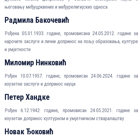
његовању међуцрквених и међурелигијских односа
Радмила
Бакочевић
Рођена 05.01.1933. године, промовисана 24.05.2012. године за
нарочите заслуге и лични допринос на пољу oбразовања, културе
и умјетности
Миломир Нинковић
Рођен 10.07.1957. године, промовисан 24.06.2024. године за
изузетне заслуге и допринос науци
Петер Хандке
Рођен 6.12.1942. године, промовисан 24.05.2021. године за
изузетан допринос културном и умјетничком стваралаштву
Новак Ђоковић