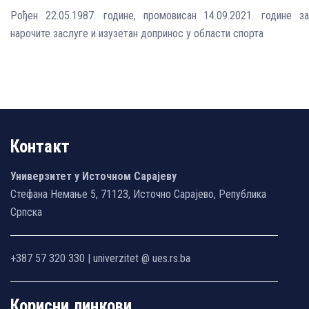
Рођен 22.05.1987. године, промовисан 14.09.2021. године за
нарочите заслуге и изузетан допринос у области спорта
Контакт
Универзитет у Источном Сарајеву
Стефана Немање 5, 71123, Источно Сарајево, Република
Српска
+387 57 320 330 | univerzitet @ ues.rs.ba
Корисни линкови