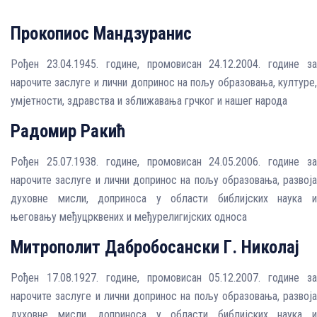
Прокопиос Мандзуранис
Рођен 23.04.1945. године, промовисан 24.12.2004. године за
нарочите заслуге и лични допринос на пољу oбразовања, културе,
умјетности, здравства и зближавања грчког и нашег народа
Радомир Ракић
Рођен 25.07.1938. године, промовисан 24.05.2006. године за
нарочите заслуге и лични допринос на пољу образовања, развоја
духовне мисли, доприноса у области библијских наука и
његовању међуцрквених и међурелигијских односа
Митрополит Дабробосански Г. Николај
Рођен 17.08.1927. године, промовисан 05.12.2007. године за
нарочите заслуге и лични допринос на пољу образовања, развоја
духовне мисли, доприноса у области библијских наука и