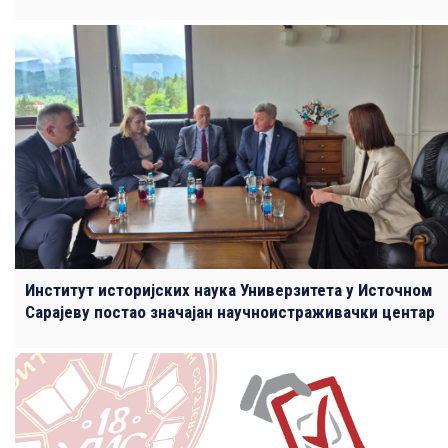
Институт историјских наука Универзитета у Источном
Сарајеву постао значајан научноистраживачки центар