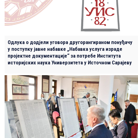
Одлука о додјели уговора другорангираном понуђачу
у поступку јавне набавке „Набавка услуга израде
пројектне документације“ за потребе Института
историјских наука Универзитета у Источном Сарајеву