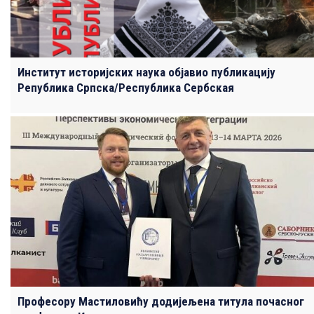
Институт историјских наука објавио публикацију
Република Српска/Республика Сербская
Професору Мастиловићу додијељена титула почасног