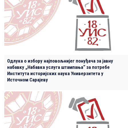
Одлука о избору најповољнијег понуђача за јавну
набавку „Набавка услуга штампања“ за потребе
Института историјских наука Универзитета у
Источном Сарајеву