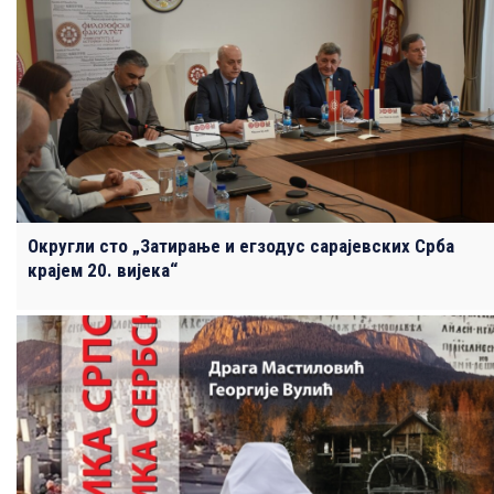
Округли сто „Затирање и егзодус сарајевских Срба
крајем 20. вијека“