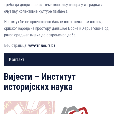
треба да допринесе систематизовању напора у изградњи и
очувању колективне културе памћења.
Институт ће се првенствено бавити истраживањем историје
српског народа на простору данашње Босне и Херцеговине од
раног средњег вијека до савременог доба.
Веб страница:
www.iin.ues.rs.ba
Контакт
Вијести – Институт
историјских наука