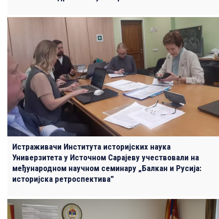
Истраживачи Института историјских наука
Универзитета у Источном Сарајеву учествовали на
међународном научном семинару „Балкан и Русија:
историјска ретроспектива”