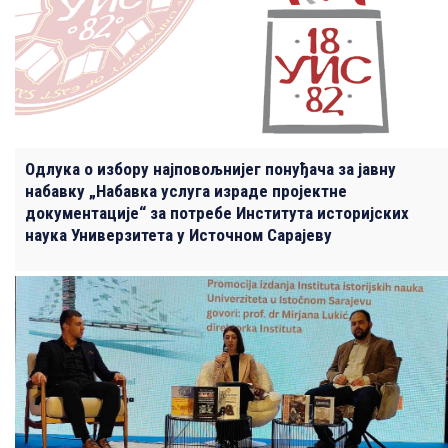
Одлука о избору најповољнијег понуђача за јавну
набавку „Набавка услуга израде пројектне
документације“ за потребе Института историјских
наука Универзитета у Источном Сарајеву