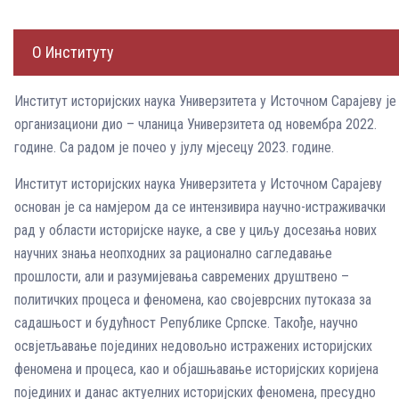
О Институту
Институт историјских наука Универзитета у Источном Сарајеву је
организациони дио – чланица Универзитета од новембра 2022.
године. Са радом је почео у јулу мјесецу 2023. године.
Институт историјских наука Универзитета у Источном Сарајеву
основан је са намјером да се интензивира научно-истраживачки
рад у области историјске науке, а све у циљу досезања нових
научних знања неопходних за рационално сагледавање
прошлости, али и разумијевања савремених друштвено –
политичких процеса и феномена, кao својеврсних путоказа за
садашњост и будућност Републике Српске. Такође, научно
освјетљавање појединих недовољно истражених историјских
феномена и процеса, као и објашњавање историјских коријена
појединих и данас актуелних историјских феномена, пресудно