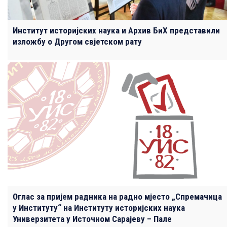
Институт историјских наука и Архив БиХ представили
изложбу о Другом свјетском рату
Оглас за пријем радника на радно мјесто „Спремачица
у Институту“ на Институту историјских наука
Универзитета у Источном Сарајеву – Пале