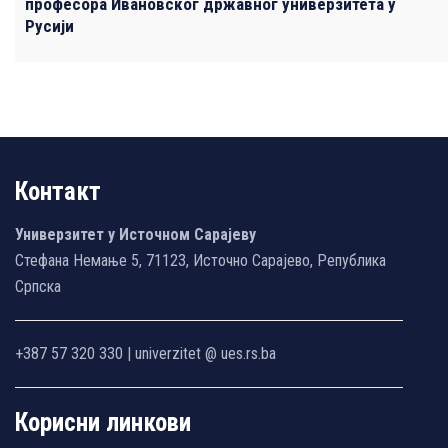
професора Ивановског државног универзитета у
Русији
Контакт
Универзитет у Источном Сарајеву
Стефана Немање 5, 71123, Источно Сарајево, Република
Српска
+387 57 320 330 | univerzitet @ ues.rs.ba
Корисни линкови