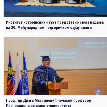
Институт историјских наука представио своја издања
на 20. Међународном подгоричком сајму књига
Проф. др Драга Мастиловић почасни професор
Ивановског државног универзитета