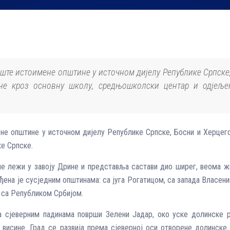
иште истоимене општине у источном дијелу Републике Српске,
ене кроз основну школу, средњошколски центар и одјеље
е општине у источном дијелу Републике Српске, Босни и Херцегов
е Српске.
не лежи у завоју Дрине и представља састави дио ширег, веома ж
еђена је сусједним општинама: са југа Рогатицом, са запада Власен
а са Републиком Србијом.
 сјеверним падинама површи Зелени Јадар, око уске долинске р
исине. Град се развија према сјеверној оси отворене долинске р