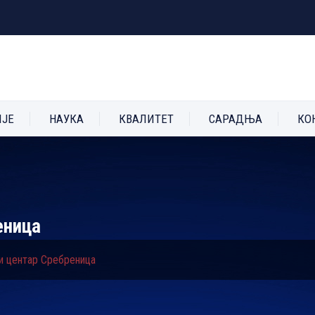
ИЈЕ
НАУКА
КВАЛИТЕТ
САРАДЊА
КО
еница
и центар Сребреница