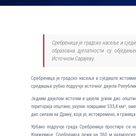
Сребреница је градско насеље и сјед
образовна дјелатности су обједињ
Источном Сарајеву.
Сребреница је градско насеље и сједиште истоимен
средишње рубно подручје источног дијела Републик
Једним дијелом источни и цијели јужни дио општи
територија општине, укупне површине 533,4 км², ом
дио силази на Дрину, која је, истовремено, и границ
Урбано подручје града Сребренице простире се на
Крижевице. Сребреница лежи на 360 м надморске в