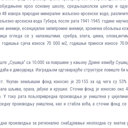
 обједињене кроз основну школу, средњошколски центар и одј
 48 извора природне минералне жељезно-арсенске воде, различите 
љезно-арсенска вода Губера, после рата 1941-1945. године научно
омне анемије, есенцијалне хипипромне анемије, хронична обољења ко
ица огледа се у налазиштима: сребра, злата, цинка, олова,анти
 годишња сјеча износи 70 000 м2, годишњи приноси износе 70.0
виште „Сушица“ са 10.000 ха површине у кањону Дрине између Сушиц
даћа и дивојараца. Изградњом одговарајуће структуре ловиште би 
т. Укупан земљишни фонд износио је 20.155 ха од чега су 53% 
ала шљива, ораха, јабуке и крушке. Сточни фонд је износио око 44
. У току рата пољопривредна производња је уништена у цијелини.
редну производњу уништена, као и стабла воћа, а сточни фонд се
дна производња за регионално снабдјевање неопходна су знатна у