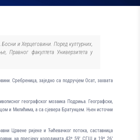
 Босни и Херцеговини. Поред културних,
ње, Правног факултета Универзитета у
ини. Сребреница, заједно са подручјем Осат, захвата
ивописног географског мозаика Подриња. Географски,
ицом и Милићима, а са сјевера Братунцем. Њен источни
авни Црвене ријеке и Ћићевачког потока, саставница
авни, на пресјеку координата 43º 59′ СГШ и 19º 26′