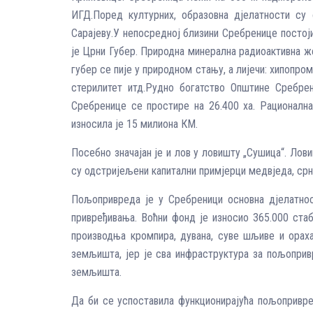
ИГД.Поред културних, образовна дјелатности су
Сарајеву.У непосредној близини Сребренице постоји
је Црни Губер. Природна минерална радиоактивна же
губер се пије у природном стању, а лијечи: хипопр
стерилитет итд.Рудно богатство Општине Сребрен
Сребренице се простире на 26.400 ха. Рационална
износила је 15 милиона КМ.
Посебно значајан је и лов у ловишту „Сушица“. Ло
су одстријељени капитални примјерци медвједа, срн
Пољопривреда је у Сребреници основна дјелатнос
привређивања. Воћни фонд је износио 365.000 стаб
производња кромпира, дувана, суве шљиве и ораха
земљишта, јер је сва инфраструктура за пољоприв
земљишта.
Да би се успоставила функционирајућа пољопривре