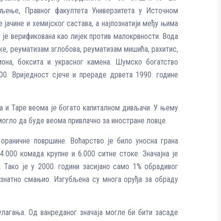
ељење, Правног факултета Универзитета у Источном
јачине и хемијског састава, а најпознатији међу њима
 је верификована као лијек против малокрвности. Вода
же, реуматизам зглобова, реуматизам мишића, рахитис,
мона, боксита и украсног камена. Шумско богатство
00. Вриједност сјече и прераде дрвета 1990. године
а и Таре веома је богато капиталном дивљачи. У њему
могло да буде веома привлачно за иностране ловце.
ораничне површине. Воћарство је било уносна грана
.000 комада крупне и 6.000 ситне стоке. Значајна је
 Тако је у 2000. години засијано само 1% обрадивог
 знатно смањио. Изгубљена су многа оруђа за обраду
лагања. Од ванреданог значаја могле би бити засаде