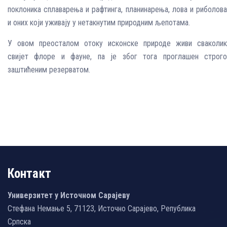
поклоника сплаварења и рафтинга, планинарења, лова и риболова
и оних који уживају у нетакнутим природним љепотама.
У овом преосталом отоку исконске природе живи сваколик
свијет флоре и фауне, па је због тога проглашен строго
заштићеним резерватом.
Контакт
Универзитет у Источном Сарајеву
Стефана Немање 5, 71123, Источно Сарајево, Република
Српска