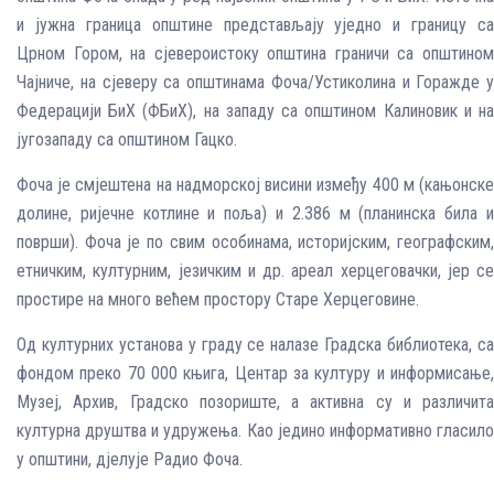
и јужна граница општине представљају уједно и границу са
Црном Гором, на сјевероистоку општина граничи са општином
Чајниче, на сјеверу са општинама Фоча/Устиколина и Горажде у
Федерацији БиХ (ФБиХ), на западу са општином Калиновик и на
југозападу са општином Гацко.
Фоча је смјештена на надморској висини између 400 м (кањонске
долине, ријечне котлине и поља) и 2.386 м (планинска била и
површи). Фоча је по свим особинама, историјским, географским,
етничким, културним, језичким и др. ареал херцеговачки, јер се
простире на много већем простору Старе Херцеговине.
Од културних установа у граду се налазе Градска библиотека, са
фондом преко 70 000 књига, Центар за културу и информисање,
Музеј, Архив, Градско позориште, а активна су и различита
културна друштва и удружења. Као једино информативно гласило
у општини, дјелује Радио Фоча.