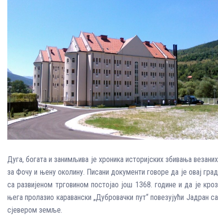
Дуга, богата и занимљива је хроника историјских збивања везаних
за Фочу и њену околину. Писани документи говоре да је овај град
са развијеном трговином постојао још 1368. године и да је кроз
њега пролазио каравански „Дубровачки пут“ повезујући Јадран са
сјевером земље.