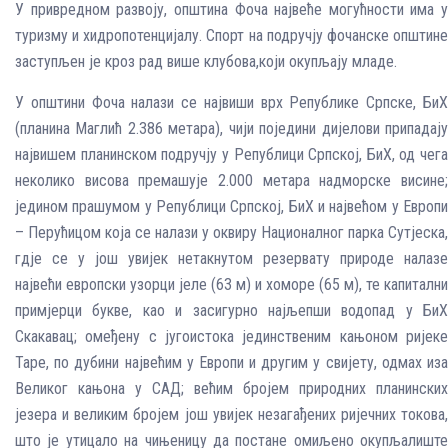
У привредном развоју, општина Фоча највеће могућности има у
туризму и хидропотенцијалу. Спорт на подручју фочанске општине
заступљен је кроз рад више клубова,који окупљају младе.
У општини Фоча налази се највиши врх Републике Српске, БиХ
(планина Маглић 2.386 метара), чији поједини дијелови припадају
највишем планинском подручју у Републици Српској, БиХ, од чега
неколико висова премашује 2.000 метара надморске висине;
једином прашумом у Републици Српској, БиХ и највећом у Европи
– Перућицом која се налази у оквиру Националног парка Сутјеска,
гдје се у још увијек нетакнутом резервату природе налазе
највећи европски узорци јеле (63 м) и хоморе (65 м), те капитални
примјерци букве, као и засигурно најљепши водопад у БиХ
Скакавац; омеђену с југоистока јединственим кањоном ријеке
Таре, по дубини највећим у Европи и другим у свијету, одмах иза
Великог кањона у САД; већим бројем природних планинских
језера и великим бројем још увијек незагађених ријечних токова,
што је утицало на чињеницу да постане омиљено окупљалиште