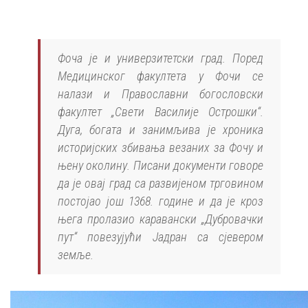
Фоча је и универзитетски град. Поред
Медицинског факултета у Фочи се
налази и Православни богословски
факултет „Свети Василије Острошки“.
Дуга, богата и занимљива је хроника
историјских збивања везаних за Фочу и
њену околину. Писани документи говоре
да је овај град са развијеном трговином
постојао још 1368. године и да је кроз
њега пролазио каравански „Дубровачки
пут“ повезујући Јадран са сјевером
земље.