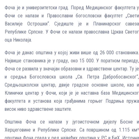
Фоча је и универзитетски град. Поред Медицинског факултета у
Фочи се налази и Православни богословски факултет „Свети
Василије Острошки“. Сједиште је и Планинарског савеза
Републике Српске. У Фочи се налази православна Црква Светог
оца Николаја.
Фоча је данас општина у којој живи више од 26 000 становника.
Највише становника је у граду, око 15 000. У поратном периоду,
Фоча се развила у значајан образовни и здравствени центар. Ту је
и средња Богословска школа „Св. Петра Дабробосанског“,
Средњошколски центар, двије градске основне школе, као и
Клинички центар у Фочи, који је је наставна база Медицинског
факултета и установа која грађанима горњег Подриња пружа
висок ниво здравствене заштите.
Општина Фоча се налази у југоисточном дијелу Босне и
Херцеговине и Републике Српске. Са површином од 1.115 км²
општина Фоча спада у ред највећих општина у РС и БиХ. Источна